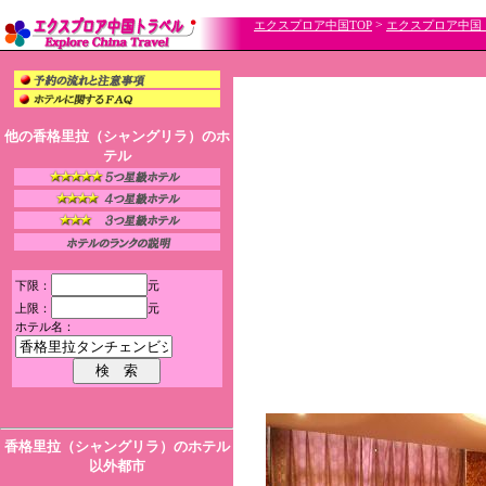
>
エクスプロア中国TOP
エクスプロア中国
他の香格里拉（シャングリラ）のホ
テル
下限：
元
上限：
元
ホテル名：
香格里拉（シャングリラ）のホテル
以外都市