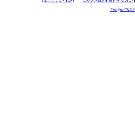
［
エクスプロアTOP
］ ［
エクスプロア中国トラベルTOP
Shanghai C&D Int