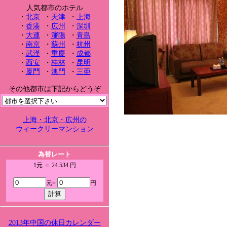
人気都市のホテル
・
北京
・
天津
・
上海
・
香港
・
広州
・
深圳
・
大連
・
瀋陽
・
青島
・
南京
・
蘇州
・
杭州
・
武漢
・
重慶
・
成都
・
西安
・
桂林
・
昆明
・
厦門
・
澳門
・
三亜
その他都市は下記からどうぞ
上海・北京・広州の
ウィークリーマンション
為替レート
1元 ＝ 24.534 円
元=
円
2013年中国の休日カレンダー