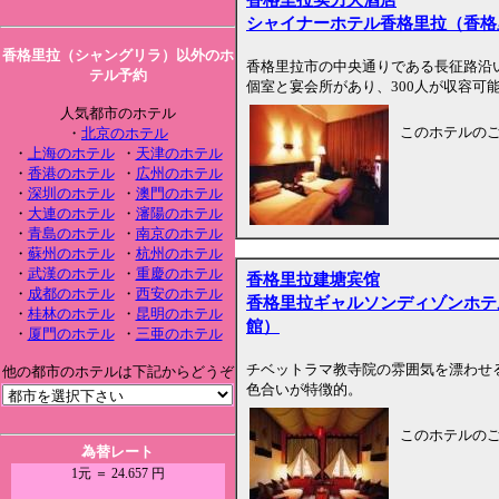
シャイナーホテル香格里拉（香格
香格里拉（シャングリラ）以外のホ
香格里拉市の中央通りである長征路沿
テル予約
個室と宴会所があり、300人が収容可
人気都市のホテル
このホテルの
・
北京のホテル
・
上海のホテル
・
天津のホテル
・
香港のホテル
・
広州のホテル
・
深圳のホテル
・
澳門のホテル
・
大連のホテル
・
瀋陽のホテル
・
青島のホテル
・
南京のホテル
・
蘇州のホテル
・
杭州のホテル
・
武漢のホテル
・
重慶のホテル
香格里拉建塘宾馆
・
成都のホテル
・
西安のホテル
香格里拉ギャルソンディゾンホテ
・
桂林のホテル
・
昆明のホテル
館）
・
厦門のホテル
・
三亜のホテル
チベットラマ教寺院の雰囲気を漂わせ
他の都市のホテルは下記からどうぞ
色合いが特徴的。
このホテルの
為替レート
1元 ＝ 24.657 円