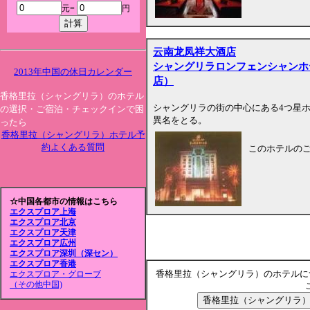
元=
円
云南龙凤祥大酒店
シャングリラロンフェンシャンホ
2013年中国の休日カレンダー
店）
香格里拉（シャングリラ）のホテル
シャングリラの街の中心にある4つ星
の選択・ご宿泊・チェックインで困
異名をとる。
ったら
香格里拉（シャングリラ）ホテル予
約よくある質問
このホテルの
☆中国各都市の情報はこちら
エクスプロア上海
エクスプロア北京
エクスプロア天津
エクスプロア広州
エクスプロア深圳（深セン）
エクスプロア香港
香格里拉（シャングリラ）のホテルに
エクスプロア・グローブ
（その他中国)