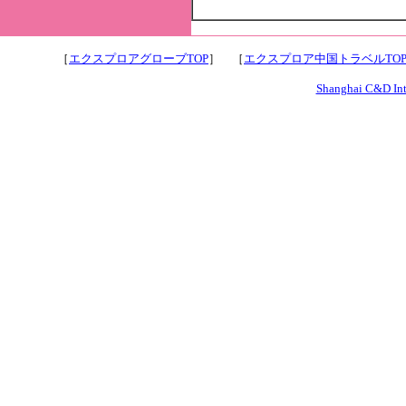
［
エクスプロアグローブTOP
］ ［
エクスプロア中国トラベルTO
Shanghai C&D Inte