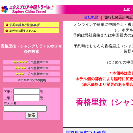
TOP
｜
会社概要
｜
旅行社経営許可証（L
オンラインで簡単に中国全土・香
す。ホテ
予約は弊社直接または中国最大の旅
予約時はもちろん香格里拉（シャ
香格里拉（シャングリラ）のホテル
皆様
条件検索
はじめての中
＊本価格は当
ホテル側の都合により臨時に変
（表示価格より変更のある場
下限：
元
上限：
元
香格里拉（シャ
ホテル名：
香格里拉实力大酒店