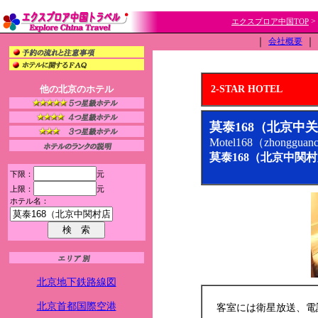
>
エクスプロア中国TOP
｜
会社概要
｜
他の北京のホテル
2-STAR HOTEL
莫泰168（北京中
Motel168（zhongguan
莫泰168（北京中関
下限：
元
上限：
元
ホテル名：
北京地下鉄路線図
北京首都国際空港
客室には衛星放送、電