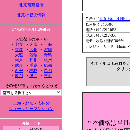
北京南苑空港
北京の観光情報
住所：〔
北京上地・中関村
郵便番号：100098
北京のホテル以外都市
電話：010-82121666
FAX：010-82127366
人気都市のホテル
開業・改修：開業2006年
・
北京
・
天津
・
上海
クレジットカード：Master/VISA/
・
香港
・
広州
・
深圳
・
大連
・
瀋陽
・
青島
・
南京
・
蘇州
・
杭州
本ホテルは現在価格
・
武漢
・
重慶
・
成都
クリッ
・
西安
・
桂林
・
昆明
・
厦門
・
澳門
・
三亜
その他都市は下記からどうぞ
上海・北京・広州の
ウィークリーマンション
＊本価格は当月
為替レート
1元 ＝ 24.519 円