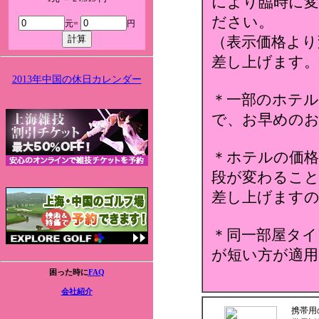
により臨時に変
ださい。
元=
円
（表示価格より
差し上げます。
2013年中国の休日カレンダー
＊一部のホテ
で、お早めのお
＊ホテルの価格
段が変わること
差し上げます
＊同一部屋タイ
が短い方が適用
困った時に
FAQ
会社紹介
携帯用