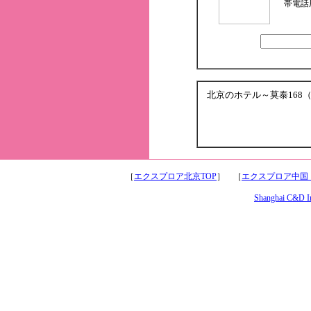
帯電話
北京のホテル～莫泰16
［
エクスプロア北京TOP
］ ［
エクスプロア中国
Shanghai C&D Int