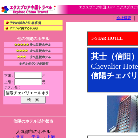
>
エクスプロア中国TOP
エクスプロア
｜
会社概要
｜
3-STAR HOTEL
他の信陽のホテル
其士（信阳
Chevalier Hote
信陽チェバリ
下限：
元
上限：
元
ホテル名：
信陽のホテル以外都市
人気都市のホテル
・
北京
・
天津
・
上海