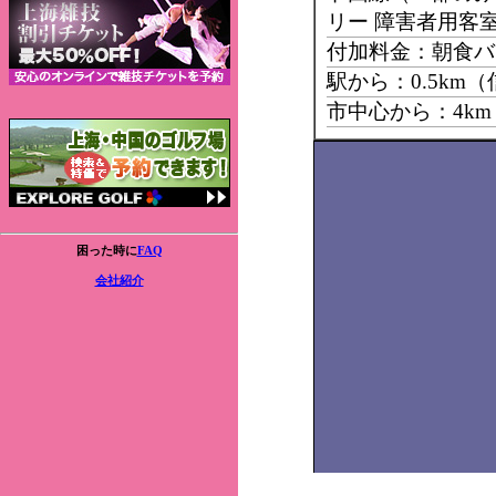
リー 障害者用客室
付加料金：朝食バ
駅から：0.5km
市中心から：4k
困った時に
FAQ
会社紹介