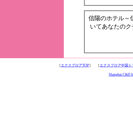
信陽のホテル～
いてあなたのク
［
エクスプロアTOP
］ ［
エクスプロア中国トラ
Shanghai C&D Int