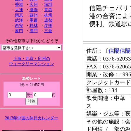
・
香港
・
広州
・
深圳
信陽チェバリ
・
大連
・
瀋陽
・
青島
港の合資によ
・
南京
・
蘇州
・
杭州
・
武漢
・
重慶
・
成都
便利、鉄道駅
・
西安
・
桂林
・
昆明
・
厦門
・
澳門
・
三亜
その他都市は下記からどうぞ
住所：〔
信陽信陽
電話：0376-62033
上海・北京・広州の
ウィークリーマンション
FAX：0376-62065
開業・改修：199
為替レート
クレジットカード：Ma
1元 ＝ 24.657 円
部屋数：184
元=
円
飲食関連：中華 
ス
娯楽・ジム等：夜
2013年中国の休日カレンダー
その他の施設：会
ド回線（一部のみ