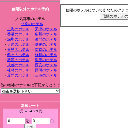
信陽以外のホテル予約
信陽のホテルについてあなたのクチ
人気都市のホテル
・
北京のホテル
・
上海のホテル
・
天津のホテル
・
香港のホテル
・
広州のホテル
・
深圳のホテル
・
澳門のホテル
・
大連のホテル
・
瀋陽のホテル
・
青島のホテル
・
南京のホテル
・
蘇州のホテル
・
杭州のホテル
・
武漢のホテル
・
重慶のホテル
・
成都のホテル
・
西安のホテル
・
桂林のホテル
・
昆明のホテル
・
厦門のホテル
・
三亜のホテル
他の都市のホテルは下記からどうぞ
為替レート
1元 ＝ 24.559 円
元=
円