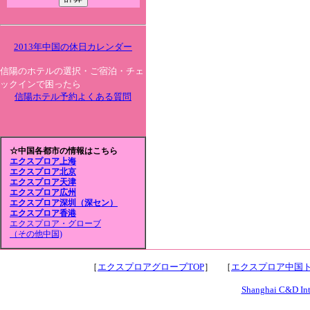
2013年中国の休日カレンダー
信陽のホテルの選択・ご宿泊・チェ
ックインで困ったら
信陽ホテル予約よくある質問
☆中国各都市の情報はこちら
エクスプロア上海
エクスプロア北京
エクスプロア天津
エクスプロア広州
エクスプロア深圳（深セン）
エクスプロア香港
エクスプロア・グローブ
（その他中国)
［
エクスプロアグローブTOP
］ ［
エクスプロア中国ト
Shanghai C&D Inte