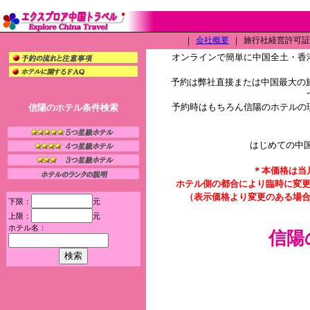
｜
会社概要
｜
旅行社経営許可証（L
オンラインで簡単に中国全土・香
予約は弊社直接または中国最大の旅
予約時はもちろん信陽のホテルの
信陽のホテル条件検索
はじめての中
＊本価格は当
ホテル側の都合により臨時に変
（表示価格より変更のある場
下限：
元
上限：
元
ホテル名：
信陽