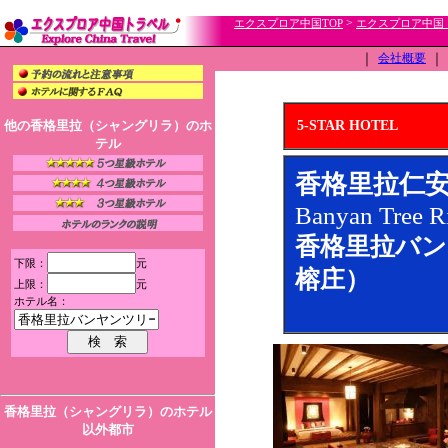
>
エクスプロア中国TOP
エクスプロア中国
｜
会社概要
｜
他の香格里拉（シャングリラ）のホ
5-STAR HOTEL
テル
香格里拉仁
Banyan Tree R
香格里拉バン
下限：
元
榕庄）
上限：
元
ホテル名：
香格里拉（シャングリラ）のホテル
以外都市