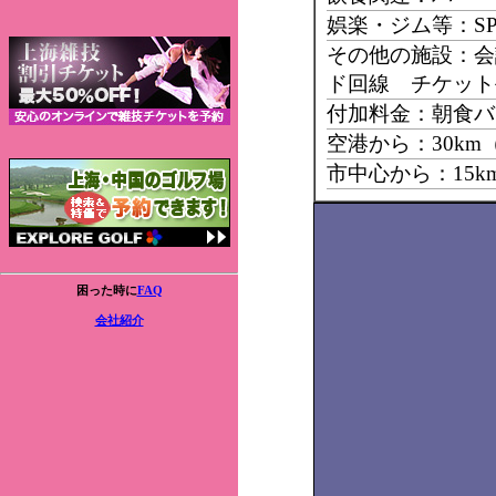
娯楽・ジム等：SP
その他の施設：会
ド回線 チケット
付加料金：朝食バ
空港から：30k
市中心から：15
困った時に
FAQ
会社紹介