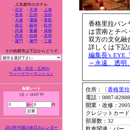
人気都市のホテル
・
北京
・
天津
・
上海
・
香港
・
広州
・
深圳
・
大連
・
瀋陽
・
青島
香格里拉バン
・
南京
・
蘇州
・
杭州
は雲南とチベ
・
武漢
・
重慶
・
成都
・
西安
・
桂林
・
昆明
双方の文化融
・
厦門
・
澳門
・
三亜
詳しくは下記
その他都市は下記からどうぞ
編集長's E
～永遠、透明、平和
上海・北京・広州の
ウィークリーマンション
為替レート
住所：〔
香格里拉
1元 ＝ 24.657 円
電話：0887-82888
開業・改修：200
元=
円
クレジットカード：Ma
部屋数：32
2013年中国の休日カレンダー
飲食関連：バー 