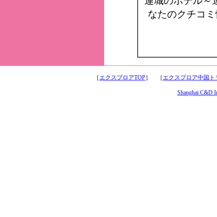
運城のホテル～
なたのクチコミ
［
エクスプロアTOP
］ ［
エクスプロア中国トラ
Shanghai C&D Int