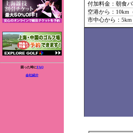
付加料金：朝食バ
空港から：10k
市中心から：5k
困った時に
FAQ
会社紹介