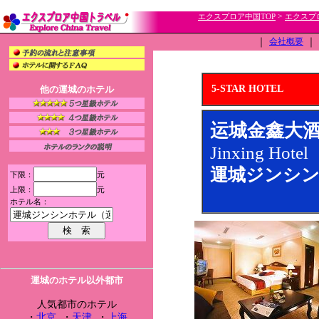
>
エクスプロア中国TOP
エクスプ
｜
会社概要
｜
5-STAR HOTEL
他の運城のホテル
运城金鑫大
Jinxing Hotel
運城ジンシン
下限：
元
上限：
元
ホテル名：
運城のホテル以外都市
人気都市のホテル
・
北京
・
天津
・
上海