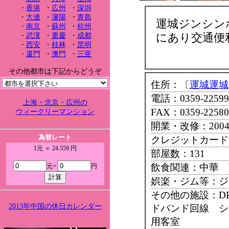
・
香港
・
広州
・
深圳
・
大連
・
瀋陽
・
青島
運城ジンシン
・
南京
・
蘇州
・
杭州
にあり交通便
・
武漢
・
重慶
・
成都
・
西安
・
桂林
・
昆明
・
厦門
・
澳門
・
三亜
その他都市は下記からどうぞ
住所：〔
運城運城
電話：0359-22599
上海・北京・広州の
FAX：0359-22580
ウィークリーマンション
開業・改修：200
為替レート
クレジットカード
1元 ＝ 24.559 円
部屋数：131
飲食関連：中華 
元=
円
娯楽・ジム等：ジ
その他の施設：D
2013年中国の休日カレンダー
ドバンド回線 シ
用客室