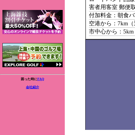
害者用客室 郵便
付加料金：朝食バ
空港から：7km
市中心から：5k
困った時に
FAQ
会社紹介