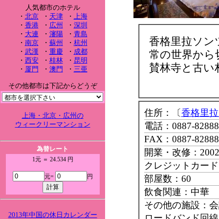
人気都市のホテル
・
北京
・
天津
・
上海
・
香港
・
広州
・
深圳
・
大連
・
瀋陽
・
青島
香格里拉ソン
・
南京
・
蘇州
・
杭州
・
武漢
・
重慶
・
成都
常の世界から
・
西安
・
桂林
・
昆明
賛林寺と古い
・
厦門
・
澳門
・
三亜
その他都市は下記からどうぞ
住所：〔
香格里拉
上海・北京・広州の
ウィークリーマンション
電話：0887-82888
FAX：0887-82888
為替レート
開業・改修：200
1元 ＝ 24.534 円
クレジットカード：Ma
元=
円
部屋数：60
飲食関連：中華 
その他の施設：会
2013年中国の休日カレンダー
ロードバンド回線