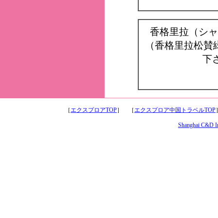
香格里拉（シャ
（香格里拉松賛
下
［
エクスプロアTOP
］ ［
エクスプロア中国トラベルTOP
Shanghai C&D Int