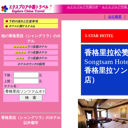
>
エクスプロア中国TOP
エクスプロア中国
｜
会社概要
｜
他の香格里拉（シャングリラ）のホ
5-STAR HOTEL
テル
香格里拉松
Songtsam Hote
香格里拉ソン
下限：
元
店）
上限：
元
ホテル名：
香格里拉（シャングリラ）のホテル
以外都市