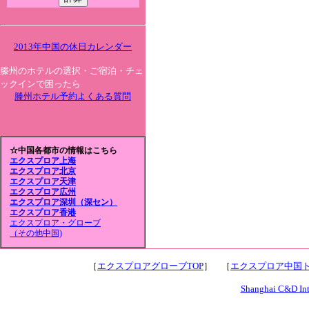
2013年中国の休日カレンダー
滕州のホテルの選択・ご宿泊・チェ
ックインで困ったら
滕州ホテル予約よくある質問
☆中国各都市の情報はこちら
エクスプロア上海
エクスプロア北京
エクスプロア天津
エクスプロア広州
エクスプロア深圳（深セン）
エクスプロア香港
エクスプロア・グローブ
（その他中国)
［
エクスプロアグローブTOP
］ ［
エクスプロア中国ト
Shanghai C&D Inte