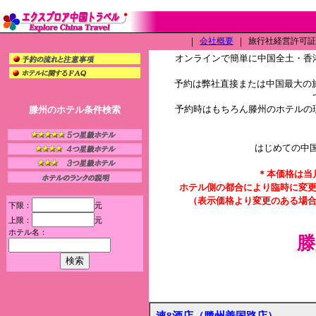
｜
会社概要
｜
旅行社経営許可証（L
オンラインで簡単に中国全土・香
予約は弊社直接または中国最大の旅
予約時はもちろん滕州のホテルの
滕州のホテル条件検索
はじめての中
＊本価格は当
ホテル側の都合により臨時に変
（表示価格より変更のある場
下限：
元
上限：
元
ホテル名：
滕
速8酒店（滕州善国路店）