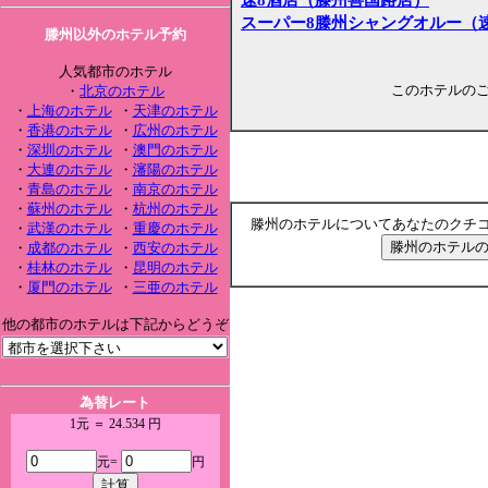
スーパー8滕州シャングオルー（
滕州以外のホテル予約
人気都市のホテル
このホテルの
・
北京のホテル
・
上海のホテル
・
天津のホテル
・
香港のホテル
・
広州のホテル
・
深圳のホテル
・
澳門のホテル
・
大連のホテル
・
瀋陽のホテル
・
青島のホテル
・
南京のホテル
・
蘇州のホテル
・
杭州のホテル
滕州のホテルについてあなたのクチ
・
武漢のホテル
・
重慶のホテル
・
成都のホテル
・
西安のホテル
・
桂林のホテル
・
昆明のホテル
・
厦門のホテル
・
三亜のホテル
他の都市のホテルは下記からどうぞ
為替レート
1元 ＝ 24.534 円
元=
円