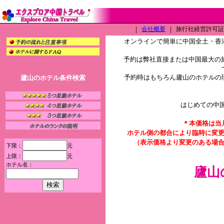
｜
会社概要
｜
旅行社経営許可証（L
オンラインで簡単に中国全土・香
予約は弊社直接または中国最大の旅
予約時はもちろん廬山のホテルの
廬山のホテル条件検索
はじめての中
＊本価格は当
ホテル側の都合により臨時に変
（表示価格より変更のある場
下限：
元
上限：
元
ホテル名：
廬山