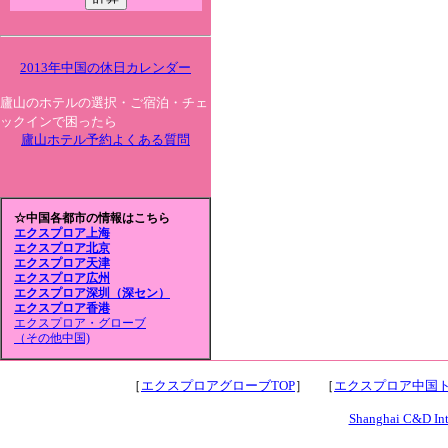
2013年中国の休日カレンダー
廬山のホテルの選択・ご宿泊・チェ
ックインで困ったら
廬山ホテル予約よくある質問
☆中国各都市の情報はこちら
エクスプロア上海
エクスプロア北京
エクスプロア天津
エクスプロア広州
エクスプロア深圳（深セン）
エクスプロア香港
エクスプロア・グローブ
（その他中国)
［
エクスプロアグローブTOP
］ ［
エクスプロア中国ト
Shanghai C&D Inte