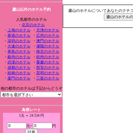
廬山以外のホテル予約
廬山のホテルについてあなたのクチ
人気都市のホテル
・
北京のホテル
・
上海のホテル
・
天津のホテル
・
香港のホテル
・
広州のホテル
・
深圳のホテル
・
澳門のホテル
・
大連のホテル
・
瀋陽のホテル
・
青島のホテル
・
南京のホテル
・
蘇州のホテル
・
杭州のホテル
・
武漢のホテル
・
重慶のホテル
・
成都のホテル
・
西安のホテル
・
桂林のホテル
・
昆明のホテル
・
厦門のホテル
・
三亜のホテル
他の都市のホテルは下記からどうぞ
為替レート
1元 ＝ 24.534 円
元=
円