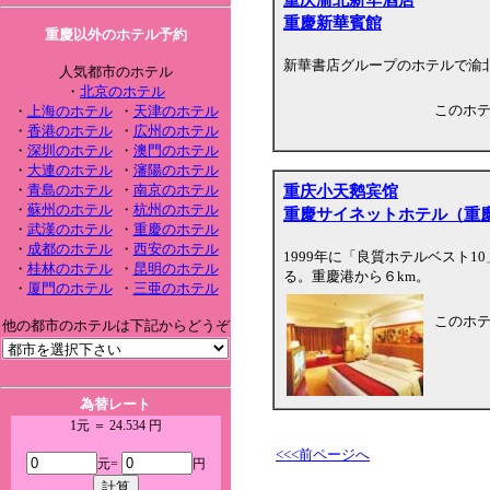
重慶新華賓館
重慶以外のホテル予約
新華書店グループのホテルで渝
人気都市のホテル
・
北京のホテル
このホ
・
上海のホテル
・
天津のホテル
・
香港のホテル
・
広州のホテル
・
深圳のホテル
・
澳門のホテル
・
大連のホテル
・
瀋陽のホテル
重庆小天鹅宾馆
・
青島のホテル
・
南京のホテル
・
蘇州のホテル
・
杭州のホテル
重慶サイネットホテル（重
・
武漢のホテル
・
重慶のホテル
・
成都のホテル
・
西安のホテル
1999年に「良質ホテルベスト
・
桂林のホテル
・
昆明のホテル
る。重慶港から６km。
・
厦門のホテル
・
三亜のホテル
このホ
他の都市のホテルは下記からどうぞ
為替レート
1元 ＝ 24.534 円
<<<前ページへ
元=
円