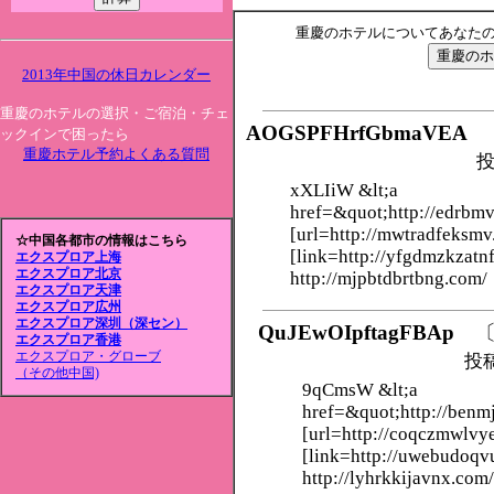
重慶のホテルについてあなた
2013年中国の休日カレンダー
重慶のホテルの選択・ご宿泊・チェ
AOGSPFHrfGbmaVEA
ックインで困ったら
重慶ホテル予約よくある質問
投
xXLIiW &lt;a
href=&quot;http://edrb
[url=http://mwtradfeksmv
☆中国各都市の情報はこちら
[link=http://yfgdmzkzatn
エクスプロア上海
エクスプロア北京
http://mjpbtdbrtbng.com/
エクスプロア天津
エクスプロア広州
エクスプロア深圳（深セン）
QuJEwOIpftagFBAp
エクスプロア香港
エクスプロア・グローブ
投
（その他中国)
9qCmsW &lt;a
href=&quot;http://benm
[url=http://coqczmwlvy
[link=http://uwebudoqv
http://lyhrkkijavnx.com/