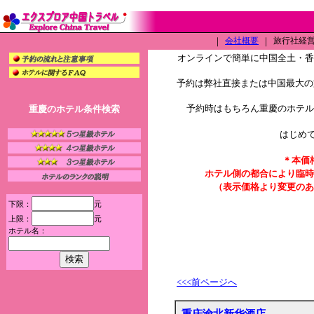
｜
会社概要
｜
旅行社経営許
オンラインで簡単に中国全土・
予約は弊社直接または中国最大の旅
予約時はもちろん重慶のホテル
重慶のホテル条件検索
はじめ
＊本価
ホテル側の都合により臨時
（表示価格より変更のあ
下限：
元
上限：
元
ホテル名：
<<<前ページへ
重庆渝北新华酒店