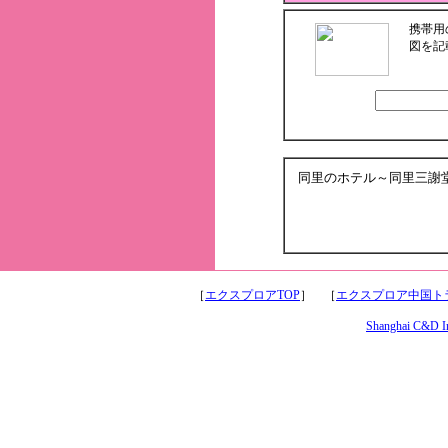
携帯用
図を記
同里のホテル～同里三謝
［
エクスプロアTOP
］ ［
エクスプロア中国トラ
Shanghai C&D Int