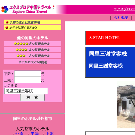
エクスプロア中
｜
会社概要
｜
他の同里のホテル
3-STAR HOTEL
同里三谢堂客栈
同里三謝堂客桟
下限：
元
上限：
元
ホテル名：
同里のホテル以外都市
人気都市のホテル
・
北京
・
天津
・
上海