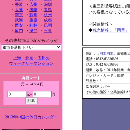
・
香港
・
広州
・
深圳
同里三謝堂客桟は古鎮
・
大連
・
瀋陽
・
青島
いの客敷となっている
・
南京
・
蘇州
・
杭州
・
武漢
・
重慶
・
成都
＜関連情報＞
・
西安
・
桂林
・
昆明
◆
観光情報：「同里」
・
厦門
・
澳門
・
三亜
その他都市は下記からどうぞ
住所：〔
同里同里
〕富観街5
上海・北京・広州の
電話：0512-63336886
ウィークリーマンション
FAX：0512-63336886
開業・改修：2011年開業 
クレジットカード：銀聯
為替レート
部屋数：3
1元 ＝ 24.534 円
飲食関連：バー
その他の施設：公共無線LA
元=
円
2013年中国の休日カレンダー