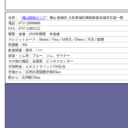
住所：〔
佛山順徳エリア
〕佛山 順德区 大良新城区興順路嘉信城市広場一期
電話：0757-28988888
FAX：0757-22801222
開業・改修：2010年開業 年改修
クレジットカード：Master／Visa／AMEX／Diners／JCB／銀聯
部屋数：304
飲食関連：西洋、バー
娯楽・ジム等：プルー、ジム、サウナー
その他の施設：会議室、ビジネスセンター
付加料金：エキストラベッド150元/台
空港から：広州白雲国際空港85km
駅から：広州駅55km