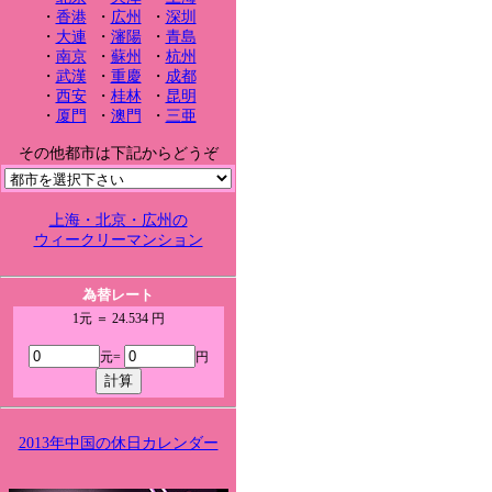
・
香港
・
広州
・
深圳
・
大連
・
瀋陽
・
青島
・
南京
・
蘇州
・
杭州
・
武漢
・
重慶
・
成都
・
西安
・
桂林
・
昆明
・
厦門
・
澳門
・
三亜
その他都市は下記からどうぞ
上海・北京・広州の
ウィークリーマンション
為替レート
1元 ＝ 24.534 円
元=
円
2013年中国の休日カレンダー