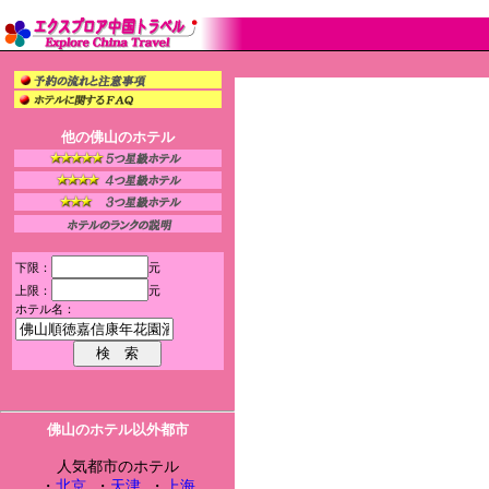
他の佛山のホテル
下限：
元
上限：
元
ホテル名：
佛山のホテル以外都市
人気都市のホテル
・
北京
・
天津
・
上海