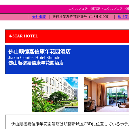
>
エクスプロア中国TOP
エクスプロア中国
｜
会社概要
｜
旅行社業務許可証番号（L-SH-01009）
｜
旅行業
4-STAR HOTEL
佛山顺德嘉信康年花园酒店
Jiaxin Conifer Hotel Shunde
佛山順徳嘉信康年花園酒店
佛山順徳嘉信康年花園酒店は順徳新城区CBDに位置しているホテ