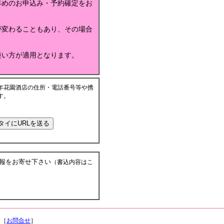
早めのお申込み・予約確定をお
が変わることもあり、その場合
短い方が適用となります。
年花園酒店の住所・電話番号等や携
す。
報をお寄せ下さい
（書込内容はこ
 ［
お問合せ
］