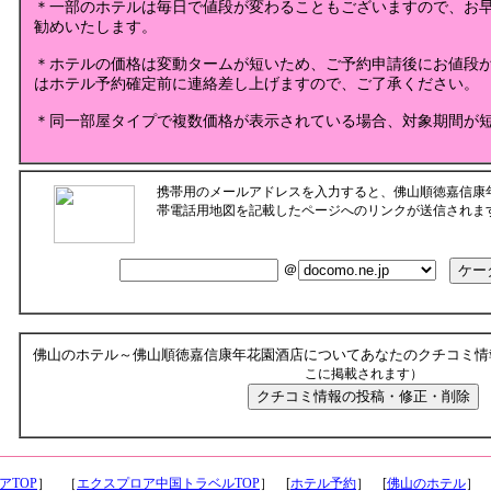
＊一部のホテルは毎日で値段が変わることもございますので、お
勧めいたします。
＊ホテルの価格は変動タームが短いため、ご予約申請後にお値段
はホテル予約確定前に連絡差し上げますので、ご了承ください。
＊同一部屋タイプで複数価格が表示されている場合、対象期間が
携帯用のメールアドレスを入力すると、佛山順徳嘉信康
帯電話用地図を記載したページへのリンクが送信されま
＠
佛山のホテル～佛山順徳嘉信康年花園酒店についてあなたのクチコミ情
こに掲載されます）
アTOP
］ ［
エクスプロア中国トラベルTOP
］ [
ホテル予約
］ [
佛山のホテル
］