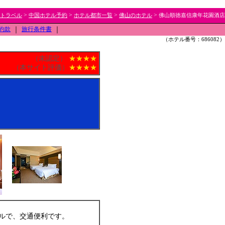
>
>
>
>
トラベル
中国ホテル予約
ホテル都市一覧
佛山のホテル
佛山順徳嘉信康年花園酒店
約款
｜
旅行条件書
｜
（ホテル番号：686082）
（未認定）
★★★★
（本サイト評価）
★★★★
ルで、交通便利です。