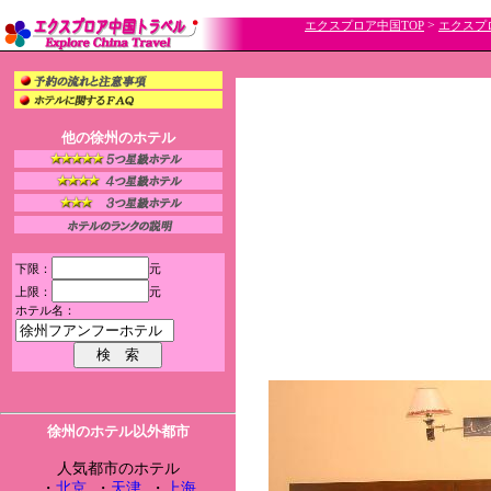
>
エクスプロア中国TOP
エクスプ
他の徐州のホテル
下限：
元
上限：
元
ホテル名：
徐州のホテル以外都市
人気都市のホテル
・
北京
・
天津
・
上海