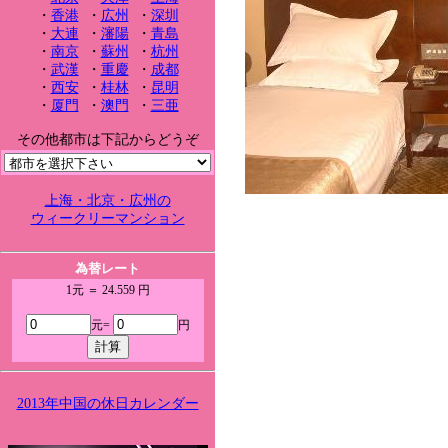
・
香港
・
広州
・
深圳
・
大連
・
瀋陽
・
青島
・
南京
・
蘇州
・
杭州
・
武漢
・
重慶
・
成都
・
西安
・
桂林
・
昆明
・
厦門
・
澳門
・
三亜
その他都市は下記からどうぞ
上海・北京・広州の
ウィークリーマンション
為替レート
1元 ＝ 24.559 円
元=
円
2013年中国の休日カレンダー