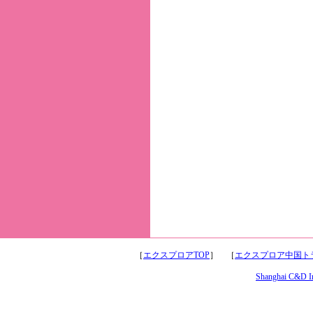
［
エクスプロアTOP
］ ［
エクスプロア中国トラ
Shanghai C&D Int