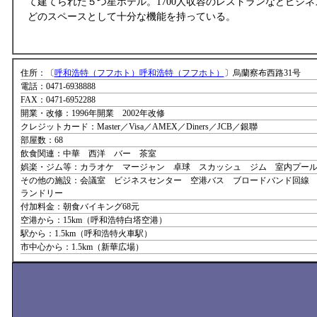
て建てられた５つ星ホテル。1700人収容のレストランなどビジ
どのスペースとして十分な機能を持っている。
住所：〔
呼和浩特（フフホト）呼和浩特（フフホト）
〕烏蘭察布西路31号
電話：0471-6938888
FAX：0471-6952288
開業・改修：1996年開業 2002年改修
クレジットカード：Master／Visa／AMEX／Diners／JCB／銀聯
部屋数：68
飲食関連：中華 西洋 バー 茶室
娯楽・ジム等：カラオケ マージャン 卓球 スカッシュ ジム 室内プー
その他の施設：会議室 ビジネスセンター 空港バス ブロードバンド回線
ランドリー
付加料金：朝食バイキング68元
空港から：15km（呼和浩特白塔空港）
駅から：1.5km（呼和浩特火車駅）
市中心から：1.5km（新華広場）