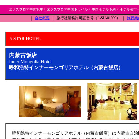
>
>
>
エクスプロア中国TOP
エクスプロア中国トラベル
中国ホテル予約
ホテル都市
｜
会社概要
｜
旅行社業務許可証番号（L-SH-01009）
｜
旅行業
5-STAR HOTEL
内蒙古饭店
Inner Mongolia Hotel
呼和浩特インナーモンゴリアホテル（内蒙古飯店）
呼和浩特インナーモンゴリアホテル（内蒙古飯店）は内蒙古自治