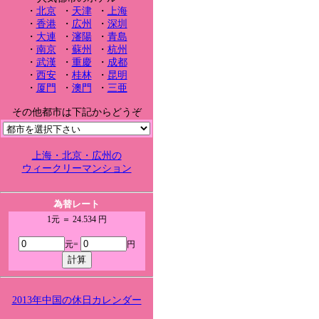
・
北京
・
天津
・
上海
・
香港
・
広州
・
深圳
・
大連
・
瀋陽
・
青島
・
南京
・
蘇州
・
杭州
・
武漢
・
重慶
・
成都
・
西安
・
桂林
・
昆明
・
厦門
・
澳門
・
三亜
その他都市は下記からどうぞ
上海・北京・広州の
ウィークリーマンション
為替レート
1元 ＝ 24.534 円
元=
円
2013年中国の休日カレンダー