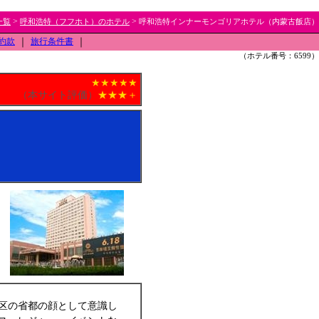
>
>
一覧
呼和浩特（フフホト）のホテル
呼和浩特インナーモンゴリアホテル（内蒙古飯店）
約款
｜
旅行条件書
｜
（ホテル番号：6599）
★★★★★
（本サイト評価）
★★★＋
区の省都の顔として意識し