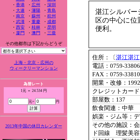
・
香港
・
広州
・
深圳
湛江シルバー
・
大連
・
瀋陽
・
青島
・
南京
・
蘇州
・
杭州
区の中心に位
・
武漢
・
重慶
・
成都
便利。
・
西安
・
桂林
・
昆明
・
厦門
・
澳門
・
三亜
その他都市は下記からどうぞ
住所：〔
湛江湛江
上海・北京・広州の
電話：0759-33806
ウィークリーマンション
FAX：0759-33810
開業・改修：199
為替レート
クレジットカード：Ma
1元 ＝ 24.534 円
部屋数：137
元=
円
飲食関連：中華 
娯楽・ジム等：デ
その他の施設：会
2013年中国の休日カレンダー
ド回線 理髪美容