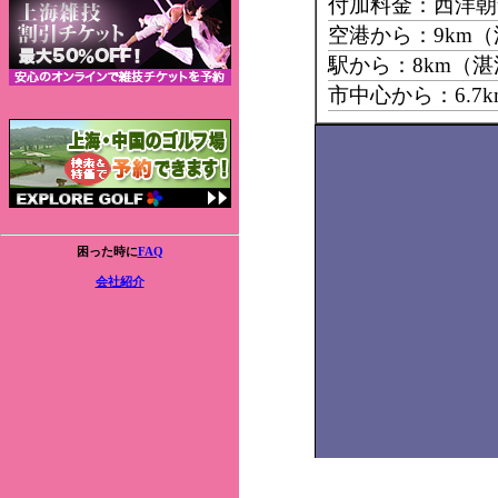
付加料金：西洋朝
空港から：9km
駅から：8km（
市中心から：6.7
困った時に
FAQ
会社紹介