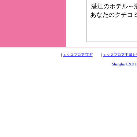
湛江のホテル～
あなたのクチコ
［
エクスプロアTOP
］ ［
エクスプロア中国トラ
Shanghai C&D Int