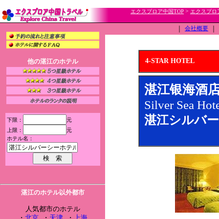
>
エクスプロア中国TOP
エクスプロ
｜
会社概要
｜
4-STAR HOTEL
他の湛江のホテル
湛江银海酒
Silver Sea Hot
湛江シルバー
下限：
元
上限：
元
ホテル名：
湛江のホテル以外都市
人気都市のホテル
・
北京
・
天津
・
上海