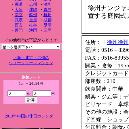
・
香港
・
広州
・
深圳
徐州ナンジャ
・
大連
・
瀋陽
・
青島
置する庭園式
・
南京
・
蘇州
・
杭州
・
武漢
・
重慶
・
成都
・
西安
・
桂林
・
昆明
・
厦門
・
澳門
・
三亜
その他都市は下記からどうぞ
住所：〔
徐州徐州
電話：0516－8396
FAX：0516-83955
上海・北京・広州の
ウィークリーマンション
開業・改修：195
クレジットカード：Mast
為替レート
部屋数：210
1元 ＝ 24.534 円
飲食関連：中華 
元=
円
娯楽・ジム等：
ビリヤード 卓球
その他の施設：会
2013年中国の休日カレンダー
ド回線 ショップ
付加料金：朝食バ