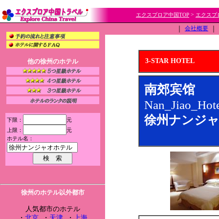
>
エクスプロア中国TOP
エクスプ
｜
会社概要
｜
3-STAR HOTEL
他の徐州のホテル
南郊宾馆
Nan_Jiao_Hote
徐州ナンジャ
下限：
元
上限：
元
ホテル名：
徐州のホテル以外都市
人気都市のホテル
・
北京
・
天津
・
上海