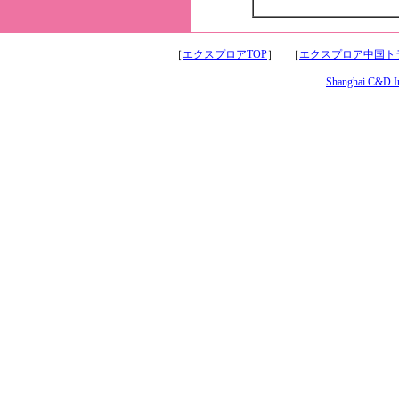
［
エクスプロアTOP
］ ［
エクスプロア中国トラ
Shanghai C&D Int