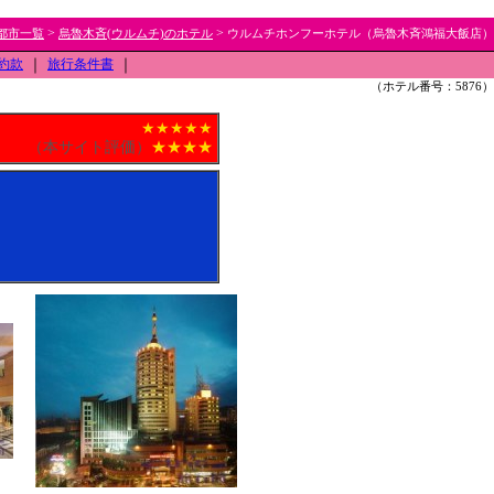
>
>
都市一覧
烏魯木斉(ウルムチ)のホテル
ウルムチホンフーホテル（烏魯木斉鴻福大飯店）
約款
｜
旅行条件書
｜
（ホテル番号：5876）
★★★★★
（本サイト評価）
★★★★