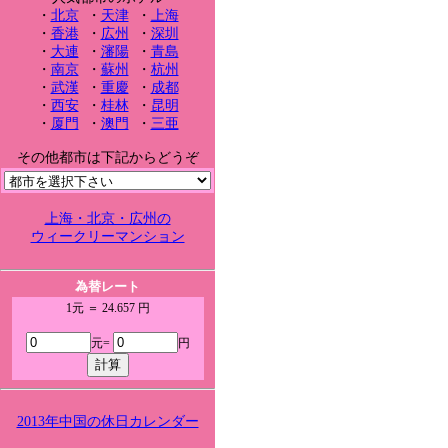
・
北京
・
天津
・
上海
・
香港
・
広州
・
深圳
・
大連
・
瀋陽
・
青島
・
南京
・
蘇州
・
杭州
・
武漢
・
重慶
・
成都
・
西安
・
桂林
・
昆明
・
厦門
・
澳門
・
三亜
その他都市は下記からどうぞ
上海・北京・広州の
ウィークリーマンション
為替レート
1元 ＝ 24.657 円
元=
円
2013年中国の休日カレンダー