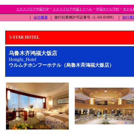
>
>
>
エクスプロア中国TOP
エクスプロア中国トラベル
中国ホテル予約
ホテル
｜
会社概要
｜
旅行社業務許可証番号（L-SH-01009）
｜
旅行業
5-STAR HOTEL
乌鲁木齐鸿福大饭店
Hongfu_Hotel
ウルムチホンフーホテル（烏魯木斉鴻福大飯店）