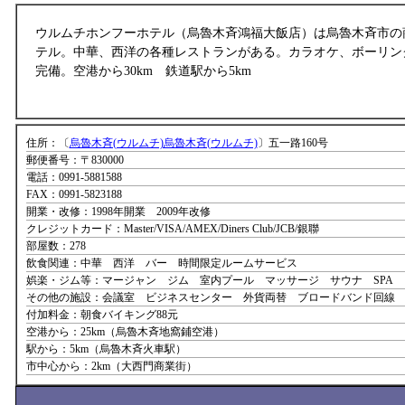
ウルムチホンフーホテル（烏魯木斉鴻福大飯店）は烏魯木斉市の
テル。中華、西洋の各種レストランがある。カラオケ、ボーリン
完備。空港から30km 鉄道駅から5km
住所：〔
烏魯木斉(ウルムチ)烏魯木斉(ウルムチ)
〕五一路160号
郵便番号：〒830000
電話：0991-5881588
FAX：0991-5823188
開業・改修：1998年開業 2009年改修
クレジットカード：Master/VISA/AMEX/Diners Club/JCB/銀聯
部屋数：278
飲食関連：中華 西洋 バー 時間限定ルームサービス
娯楽・ジム等：マージャン ジム 室内プール マッサージ サウナ SPA
その他の施設：会議室 ビジネスセンター 外貨両替 ブロードバンド回線
付加料金：朝食バイキング88元
空港から：25km（烏魯木斉地窩鋪空港）
駅から：5km（烏魯木斉火車駅）
市中心から：2km（大西門商業街）