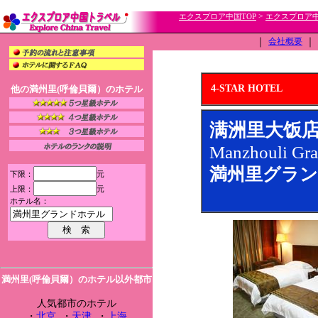
>
エクスプロア中国TOP
エクスプロア
｜
会社概要
｜
4-STAR HOTEL
他の満州里(呼倫貝爾）のホテル
满洲里大饭
Manzhouli Gra
満州里グラン
下限：
元
上限：
元
ホテル名：
満州里(呼倫貝爾）のホテル以外都市
人気都市のホテル
・
北京
・
天津
・
上海