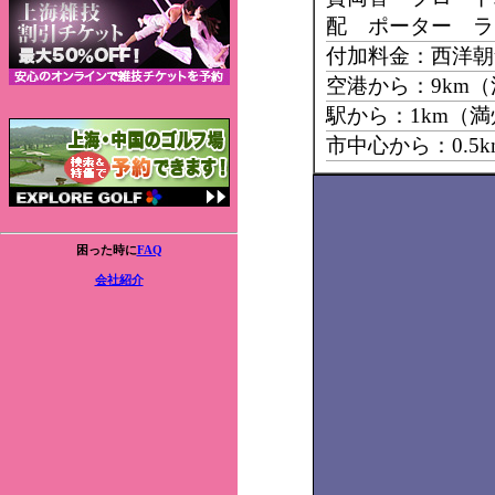
配 ポーター ラ
付加料金：西洋朝
空港から：9km
駅から：1km（
市中心から：0.5
困った時に
FAQ
会社紹介