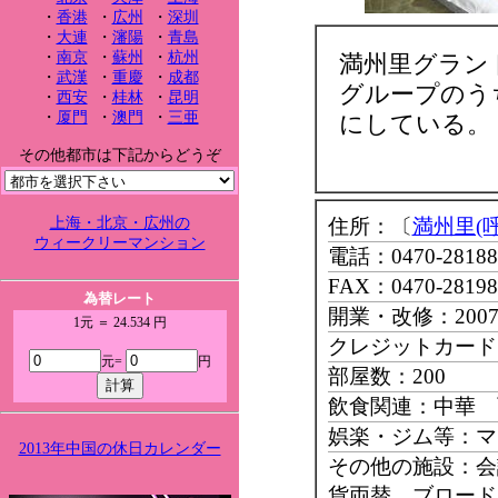
・
香港
・
広州
・
深圳
・
大連
・
瀋陽
・
青島
・
南京
・
蘇州
・
杭州
満州里グラン
・
武漢
・
重慶
・
成都
グループのう
・
西安
・
桂林
・
昆明
・
厦門
・
澳門
・
三亜
にしている。
その他都市は下記からどうぞ
上海・北京・広州の
住所：〔
満州里(
ウィークリーマンション
電話：0470-28188
FAX：0470-28198
為替レート
開業・改修：200
1元 ＝ 24.534 円
クレジットカード：M
元=
円
部屋数：200
飲食関連：中華 
娯楽・ジム等：マ
2013年中国の休日カレンダー
その他の施設：会
貨両替 ブロード