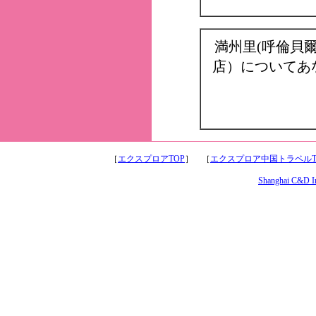
満州里(呼倫貝
店）についてあ
［
エクスプロアTOP
］ ［
エクスプロア中国トラベルT
Shanghai C&D Int