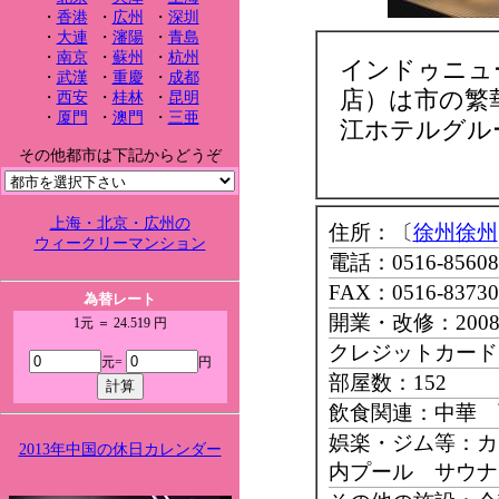
・
香港
・
広州
・
深圳
・
大連
・
瀋陽
・
青島
・
南京
・
蘇州
・
杭州
インドゥニュ
・
武漢
・
重慶
・
成都
店）は市の繁
・
西安
・
桂林
・
昆明
・
厦門
・
澳門
・
三亜
江ホテルグル
その他都市は下記からどうぞ
上海・北京・広州の
住所：〔
徐州徐州
ウィークリーマンション
電話：0516-85608
FAX：0516-83730
為替レート
開業・改修：200
1元 ＝ 24.519 円
クレジットカード：Ma
元=
円
部屋数：152
飲食関連：中華 
娯楽・ジム等：カ
2013年中国の休日カレンダー
内プール サウナ