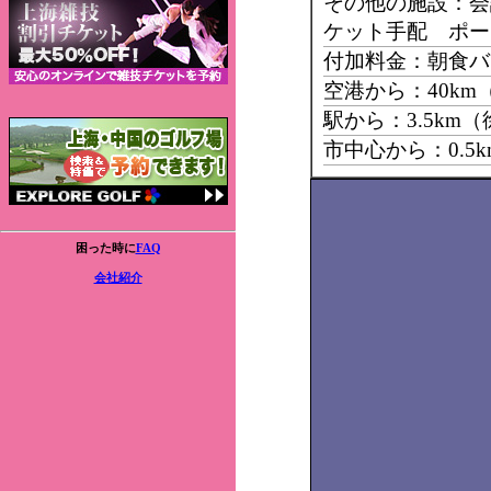
その他の施設：会
ケット手配 ポー
付加料金：朝食バ
空港から：40k
駅から：3.5km
市中心から：0.5
困った時に
FAQ
会社紹介