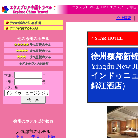
>
エクスプロア中国TOP
エクスプロア中国
｜
会社概要
｜
4-STAR HOTEL
他の徐州のホテル
徐州颖都新
Yingdu New Ji
インドゥニ
下限：
元
上限：
元
錦江酒店）
ホテル名：
徐州のホテル以外都市
人気都市のホテル
・
北京
・
天津
・
上海