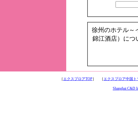
徐州のホテル～
錦江酒店）につ
［
エクスプロアTOP
］ ［
エクスプロア中国トラ
Shanghai C&D Int