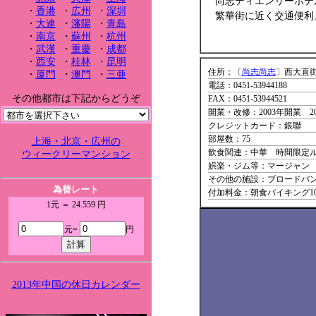
尚志ディエンリーホテ
・
香港
・
広州
・
深圳
繁華街に近く交通便利
・
大連
・
瀋陽
・
青島
・
南京
・
蘇州
・
杭州
・
武漢
・
重慶
・
成都
・
西安
・
桂林
・
昆明
住所：〔
尚志尚志
〕西大直街
・
厦門
・
澳門
・
三亜
電話：0451-53944188
その他都市は下記からどうぞ
FAX：0451-53944521
開業・改修：2003年開業 2
クレジットカード：銀聯
部屋数：75
上海・北京・広州の
飲食関連：中華 時間限定
ウィークリーマンション
娯楽・ジム等：マージャン
その他の施設：ブロードバ
為替レート
付加料金：朝食バイキング1
1元 ＝ 24.559 円
元=
円
2013年中国の休日カレンダー