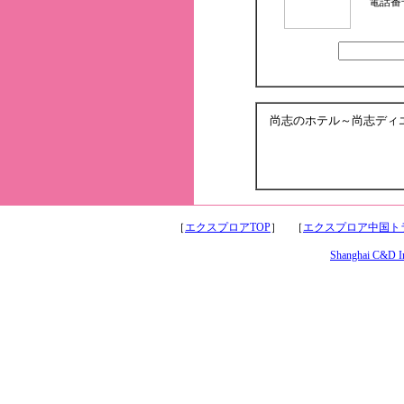
電話番
尚志のホテル～尚志ディ
［
エクスプロアTOP
］ ［
エクスプロア中国トラ
Shanghai C&D Int