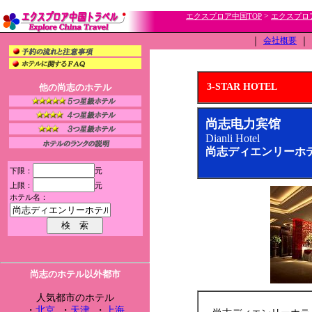
>
エクスプロア中国TOP
エクスプロ
｜
会社概要
｜
3-STAR HOTEL
他の尚志のホテル
尚志电力宾馆
Dianli Hotel
尚志ディエンリーホ
下限：
元
上限：
元
ホテル名：
尚志のホテル以外都市
人気都市のホテル
・
北京
・
天津
・
上海