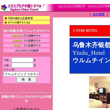
>
エクスプロア中国TOP
エクスプロア中国
｜
会社概要
｜
5-STAR HOTEL
他の烏魯木斉(ウルムチ)のホテル
乌鲁木齐银
Yindu_Hotel
ウルムチイン
下限：
元
上限：
元
ホテル名：
烏魯木斉(ウルムチ)のホテル以外都
市
人気都市のホテル