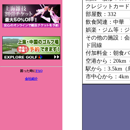
クレジットカード：Mast
部屋数：332
飲食関連：中華 
娯楽・ジム等：ジ
その他の施設：会
ド回線
付加料金：朝食バ
空港から：20k
駅から：3.5km
困った時に
FAQ
市中心から：4k
会社紹介