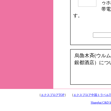
ゥホ
帯電
す。
烏魯木斉(ウル
銀都酒店）につ
［
エクスプロアTOP
］ ［
エクスプロア中国トラベルT
Shanghai C&D Int