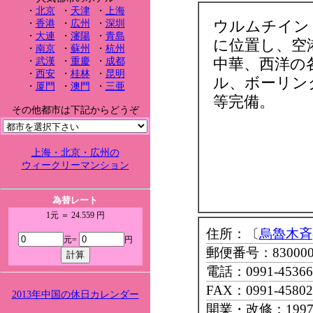
・
北京
・
天津
・
上海
ウルムチイン
・
香港
・
広州
・
深圳
・
大連
・
瀋陽
・
青島
に位置し、空
・
南京
・
蘇州
・
杭州
中華、西洋の
・
武漢
・
重慶
・
成都
・
西安
・
桂林
・
昆明
ル、ボーリン
・
厦門
・
澳門
・
三亜
等完備。
その他都市は下記からどうぞ
上海・北京・広州の
ウィークリーマンション
為替レート
1元 ＝ 24.559 円
住所：〔
烏魯木斉
元=
円
郵便番号：8300
電話：0991-45366
FAX：0991-45802
2013年中国の休日カレンダー
開業・改修：199