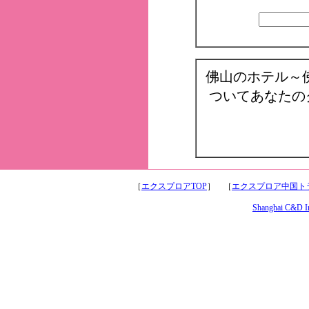
佛山のホテル～
ついてあなたの
［
エクスプロアTOP
］ ［
エクスプロア中国トラ
Shanghai C&D Int