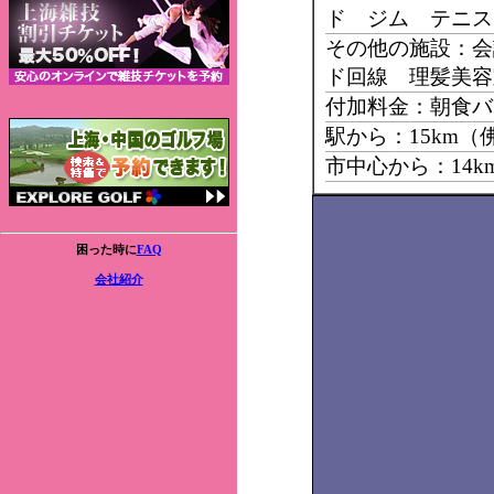
ド ジム テニス
その他の施設：会
ド回線 理髪美容
付加料金：朝食バ
駅から：15km（
市中心から：14k
困った時に
FAQ
会社紹介