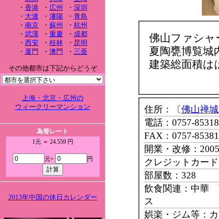
・
香港
・
広州
・
深圳
・
大連
・
瀋陽
・
青島
・
南京
・
蘇州
・
杭州
・
武漢
・
重慶
・
成都
佛山ファシャ
・
西安
・
桂林
・
昆明
夏陶甕博覧城
・
厦門
・
澳門
・
三亜
建築総面積はは
その他都市は下記からどうぞ
上海・北京・広州の
ウィークリーマンション
住所：〔
佛山禅城
電話：0757-85318
為替レート
FAX：0757-85381
1元 ＝ 24.559 円
開業・改修：200
元=
円
クレジットカード：Ma
部屋数：328
飲食関連：中華 
2013年中国の休日カレンダー
ス
娯楽・ジム等：カ