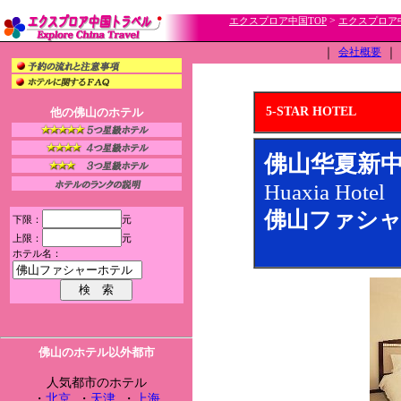
>
エクスプロア中国TOP
エクスプロア
｜
会社概要
｜
5-STAR HOTEL
他の佛山のホテル
佛山华夏新
Huaxia Hotel
佛山ファシャ
下限：
元
上限：
元
ホテル名：
佛山のホテル以外都市
人気都市のホテル
・
北京
・
天津
・
上海