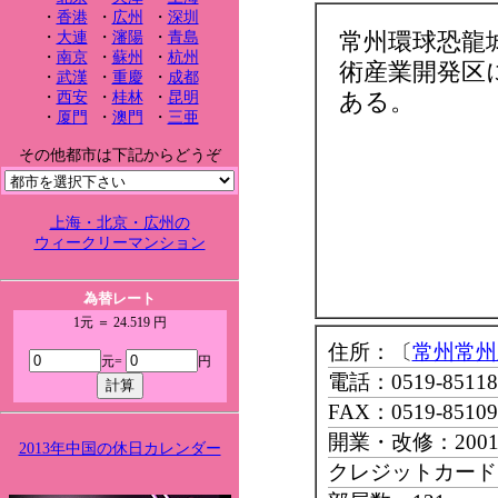
・
香港
・
広州
・
深圳
常州環球恐龍
・
大連
・
瀋陽
・
青島
・
南京
・
蘇州
・
杭州
術産業開発区
・
武漢
・
重慶
・
成都
ある。
・
西安
・
桂林
・
昆明
・
厦門
・
澳門
・
三亜
その他都市は下記からどうぞ
上海・北京・広州の
ウィークリーマンション
為替レート
1元 ＝ 24.519 円
住所：〔
常州常州
元=
円
電話：0519-85118
FAX：0519-85109
開業・改修：200
2013年中国の休日カレンダー
クレジットカード：Ma