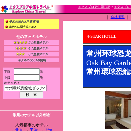
>
エクスプロア中国TOP
エクスプロ
｜
会社概要
｜
4-STAR HOTEL
他の常州のホテル
常州环球恐
Oak Bay Garde
常州環球恐龍
下限：
元
上限：
元
ホテル名：
常州のホテル以外都市
人気都市のホテル
・
北京
・
天津
・
上海