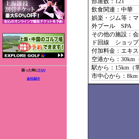
部屋数：121
飲食関連：中華 
娯楽・ジム等：マ
外プール SPA
その他の施設：会
ド回線 ショップ
付加料金：エキス
空港から：30k
駅から：15km（
困った時に
FAQ
市中心から：8k
会社紹介