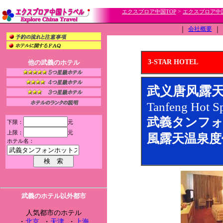
>
エクスプロア中国TOP
エクスプロア中
｜
会社概要
｜
3-STAR HOTEL
他の武義のホテル
武义唐风露
Tanfeng Hot Sp
武義タンフ
下限：
元
上限：
元
風露天温泉度
ホテル名：
武義のホテル以外都市
人気都市のホテル
・
北京
・
天津
・
上海