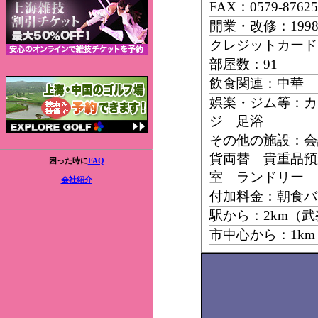
FAX：0579-87625
開業・改修：199
クレジットカード
部屋数：91
飲食関連：中華 
娯楽・ジム等：カ
ジ 足浴
その他の施設：会
貨両替 貴重品預
困った時に
FAQ
室 ランドリー
会社紹介
付加料金：朝食バ
駅から：2km（
市中心から：1k