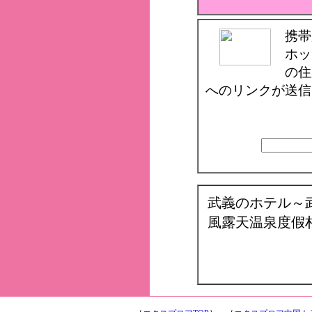
携帯
ホッ
の住
へのリンクが送信
武義のホテル～
風露天温泉度假