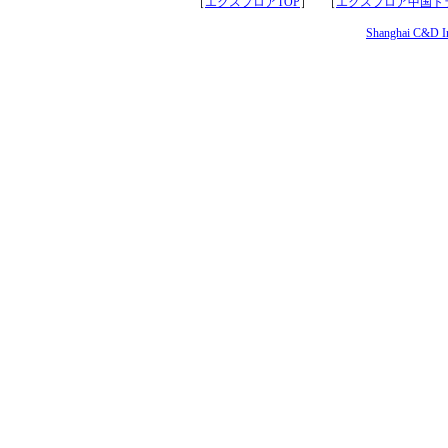
［
エクスプロアTOP
］ ［
エクスプロア中国トラ
Shanghai C&D Int