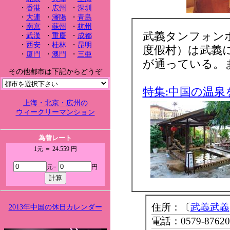
・
香港
・
広州
・
深圳
・
大連
・
瀋陽
・
青島
・
南京
・
蘇州
・
杭州
武義タンフォン
・
武漢
・
重慶
・
成都
・
西安
・
桂林
・
昆明
度假村）は武義
・
厦門
・
澳門
・
三亜
が通っている。
その他都市は下記からどうぞ
特集:中国の温
上海・北京・広州の
ウィークリーマンション
為替レート
1元 ＝ 24.559 円
元=
円
住所：〔
武義武義
2013年中国の休日カレンダー
電話：0579-87620