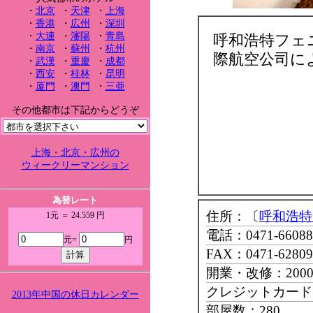
・
北京
・
天津
・
上海
・
香港
・
広州
・
深圳
・
大連
・
瀋陽
・
青島
呼和浩特フェ
・
南京
・
蘇州
・
杭州
際航空公司に
・
武漢
・
重慶
・
成都
・
西安
・
桂林
・
昆明
・
厦門
・
澳門
・
三亜
その他都市は下記からどうぞ
上海・北京・広州の
ウィークリーマンション
為替レート
住所：〔
呼和浩特
1元 ＝ 24.559 円
電話：0471-66088
元=
円
FAX：0471-62809
開業・改修：200
クレジットカード：Mast
2013年中国の休日カレンダー
部屋数：280