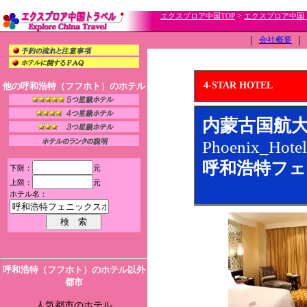
>
エクスプロア中国TOP
エクスプロア中国
｜
会社概要
｜
4-STAR HOTEL
他の呼和浩特（フフホト）のホテル
内蒙古国航
Phoenix_Hotel
呼和浩特フェ
下限：
元
上限：
元
ホテル名：
呼和浩特（フフホト）のホテル以外
都市
人気都市のホテル