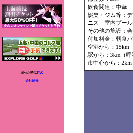
飲食関連：中華 
娯楽・ジム等：デ
ニス 室内プー
その他の施設：会
付加料金：朝食バ
空港から：15k
駅から：3km（
市中心から：2k
困った時に
FAQ
会社紹介