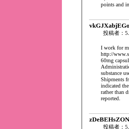
points and i
vkGJXabjEG
投稿者：5.
I work for m
http://www.s
60mg capsul
Administrati
substance use
Shipments fr
indicated th
rather than 
reported.
zDeBEHsZON
投稿者：5.