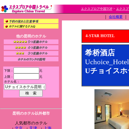
>
エクスプロア中国TOP
エクスプ
｜
会社概要
｜
4-STAR HOTEL
他の昆明のホテル
希桥酒店
Uchoice_Hote
Uチョイスホ
下限：
元
上限：
元
ホテル名：
昆明のホテル以外都市
人気都市のホテル
・
北京
・
天津
・
上海