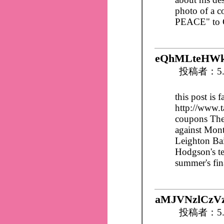
photo of a c
PEACE" to 
eQhMLteHW
投稿者：5.
this post is f
http://www.t
coupons The 
against Mont
Leighton Ba
Hodgson's te
summer's fina
aMJVNzlCzV
投稿者：5.