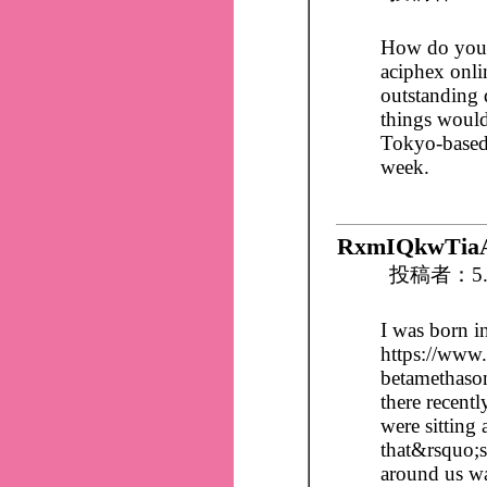
How do you 
aciphex onli
outstanding 
things woulds
Tokyo-baseddi
week.
RxmIQkwTia
投稿者：5.
I was born i
https://www
betamethason
there recent
were sitting 
that&rsquo;s
around us wa