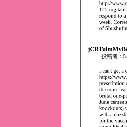
http://www.
125 mg table
respond to a
week, Correa
of Shushufind
jCRTulmMyB
投稿者：5.
I can't get a 
https://www
prescription
the most fea
brutal one-
June cemented
knockouts) w
with a dazzl
for the vaca
about his de