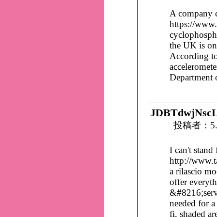
A company 
https://www
cyclophospha
the UK is one
According to
acceleromet
Department o
JDBTdwjNsc
投稿者：5.
I can't stand 
http://www.
a rilascio m
offer everyth
&#8216;servi
needed for a
fi, shaded ar