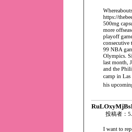
Whereabouts
https://the
500mg capsul
more offseas
playoff gam
consecutive 
99 NBA games
Olympics. Si
last month, 
and the Phil
camp in Las 
his upcomin
RuLOxyMjBs
投稿者：5.
I want to rep