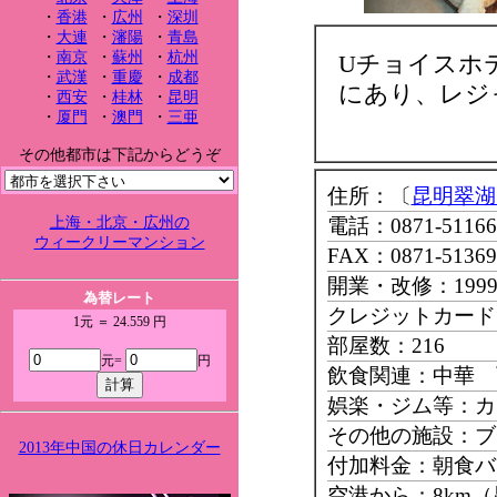
・
香港
・
広州
・
深圳
・
大連
・
瀋陽
・
青島
・
南京
・
蘇州
・
杭州
Uチョイスホ
・
武漢
・
重慶
・
成都
にあり、レジ
・
西安
・
桂林
・
昆明
・
厦門
・
澳門
・
三亜
その他都市は下記からどうぞ
住所：〔
昆明翠湖
上海・北京・広州の
電話：0871-51166
ウィークリーマンション
FAX：0871-51369
開業・改修：199
為替レート
クレジットカード：Mast
1元 ＝ 24.559 円
部屋数：216
元=
円
飲食関連：中華 
娯楽・ジム等：カ
その他の施設：ブ
2013年中国の休日カレンダー
付加料金：朝食バ
空港から：8km