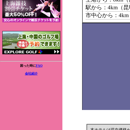
駅から：4km（
市中心から：4k
困った時に
FAQ
会社紹介
本ホテルは現在価格