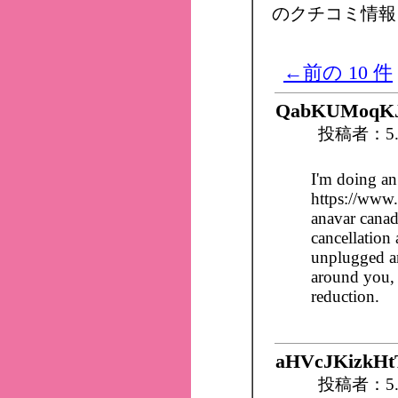
のクチコミ情報
←前の 10 件
QabKUMoqK
投稿者：5.
I'm doing an
https://www
anavar canad
cancellation
unplugged an
around you, 
reduction.
aHVcJKizkH
投稿者：5.