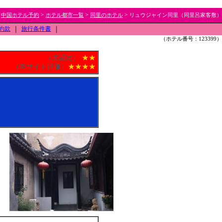
>
>
>
>
中国ホテル予約
ホテル都市一覧
同里のホテル
リュウジャイン同里（同里呂家客敷）
約款
｜
旅行条件書
｜
（ホテル番号：123399）
（未認定）
★★
（本サイト評価）
★★★★