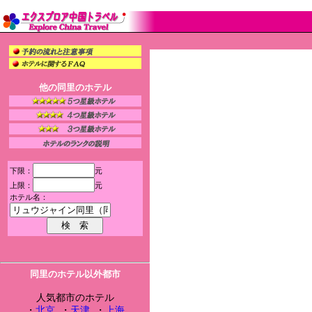
他の同里のホテル
下限：
元
上限：
元
ホテル名：
同里のホテル以外都市
人気都市のホテル
・
北京
・
天津
・
上海