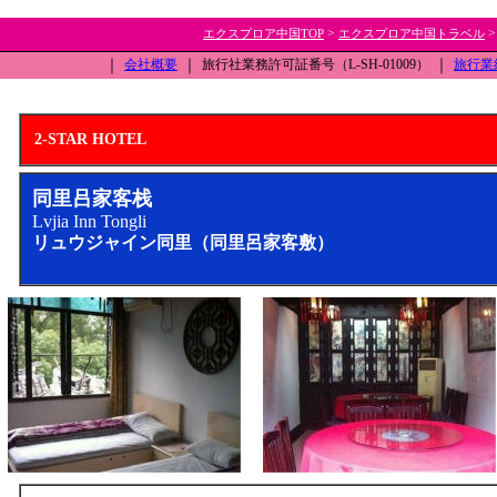
>
エクスプロア中国TOP
エクスプロア中国トラベル
｜
会社概要
｜
旅行社業務許可証番号（L-SH-01009）
｜
旅行業
2-STAR HOTEL
同里吕家客栈
Lvjia Inn Tongli
リュウジャイン同里（同里呂家客敷）