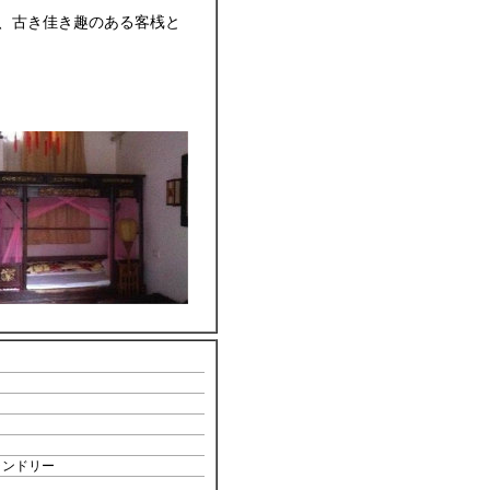
、古き佳き趣のある客桟と
ランドリー