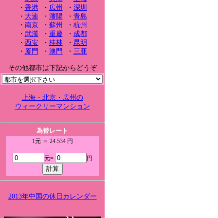
・
香港
・
広州
・
深圳
・
大連
・
瀋陽
・
青島
・
南京
・
蘇州
・
杭州
・
武漢
・
重慶
・
成都
・
西安
・
桂林
・
昆明
・
厦門
・
澳門
・
三亜
その他都市は下記からどうぞ
上海・北京・広州の
ウィークリーマンション
為替レート
1元 ＝ 24.534 円
元=
円
2013年中国の休日カレンダー