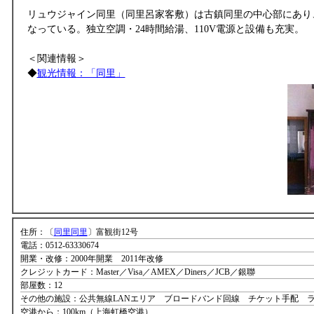
リュウジャイン同里（同里呂家客敷）は古鎮同里の中心部にあり
なっている。独立空調・24時間給湯、110V電源と設備も充実。
＜関連情報＞
◆
観光情報：「同里」
住所：〔
同里同里
〕富観街12号
電話：0512-63330674
開業・改修：2000年開業 2011年改修
クレジットカード：Master／Visa／AMEX／Diners／JCB／銀聯
部屋数：12
その他の施設：公共無線LANエリア ブロードバンド回線 チケット手配 
空港から：100km（上海虹橋空港）