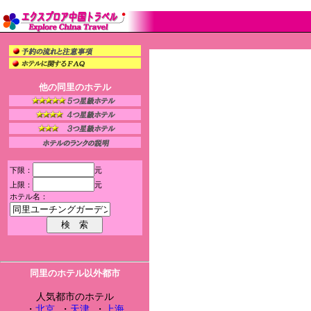
他の同里のホテル
下限：
元
上限：
元
ホテル名：
同里のホテル以外都市
人気都市のホテル
・
北京
・
天津
・
上海