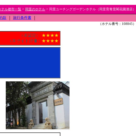
>
>
ホテル都市一覧
同里のホテル
同里ユーチングガーデンホテル（同里育青里閣花園酒店）
約款
｜
旅行条件書
｜
（ホテル番号：108845）
（未認定）
★★★★
（本サイト評価）
★★★★