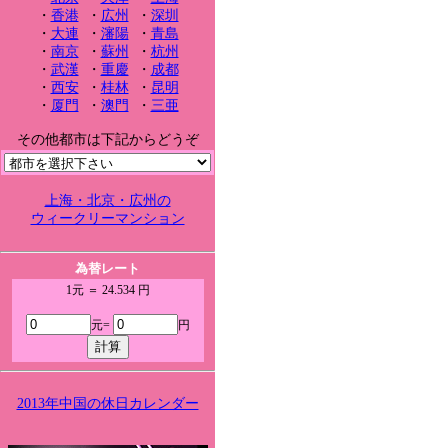
・
香港
・
広州
・
深圳
・
大連
・
瀋陽
・
青島
・
南京
・
蘇州
・
杭州
・
武漢
・
重慶
・
成都
・
西安
・
桂林
・
昆明
・
厦門
・
澳門
・
三亜
その他都市は下記からどうぞ
上海・北京・広州の
ウィークリーマンション
為替レート
1元 ＝ 24.534 円
元=
円
2013年中国の休日カレンダー