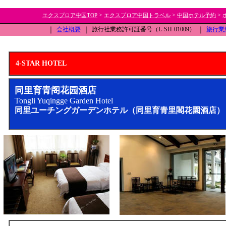
>
>
>
エクスプロア中国TOP
エクスプロア中国トラベル
中国ホテル予約
｜
会社概要
｜
旅行社業務許可証番号（L-SH-01009）
｜
旅行業
4-STAR HOTEL
同里育青阁花园酒店
Tongli Yuqingge Garden Hotel
同里ユーチングガーデンホテル（同里育青里閣花園酒店）