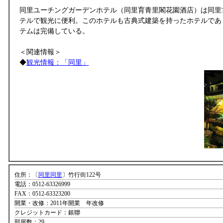
同里ユーチングガーデンホテル（同里育青里閣花園酒店）は同里
テルで観光に便利。このホテルも古典式建築を持ったホテルであ
テムは完備している。
＜関連情報＞
◆
観光情報：「同里」
住所：〔
同里同里
〕竹行街122号
電話：0512-63326999
FAX：0512-63323200
開業・改修：2011年開業 年改修
クレジットカード：銀聯
部屋数：29