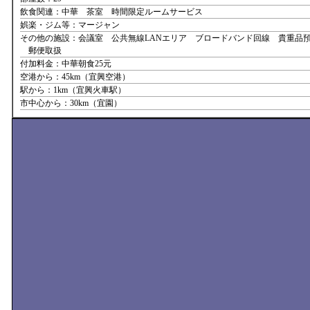
飲食関連：中華 茶室 時間限定ルームサービス
娯楽・ジム等：マージャン
その他の施設：会議室 公共無線LANエリア ブロードバンド回線 貴重品
郵便取扱
付加料金：中華朝食25元
空港から：45km（宜興空港）
駅から：1km（宜興火車駅）
市中心から：30km（宜園）