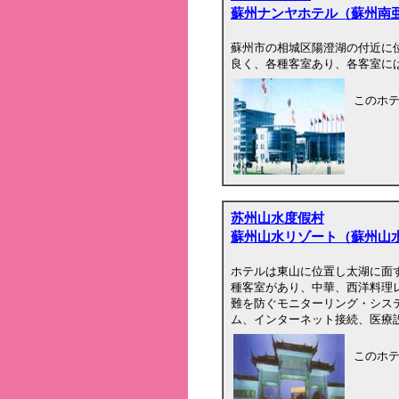
蘇州ナンヤホテル（蘇州南
蘇州市の相城区陽澄湖の付近に
良く、各種客室あり、各客室には
このホ
苏州山水度假村
蘇州山水リゾート（蘇州山
ホテルは東山に位置し太湖に面
種客室があり、中華、西洋料理
難を防ぐモニターリング・シス
ム、インターネット接続、医療
このホ