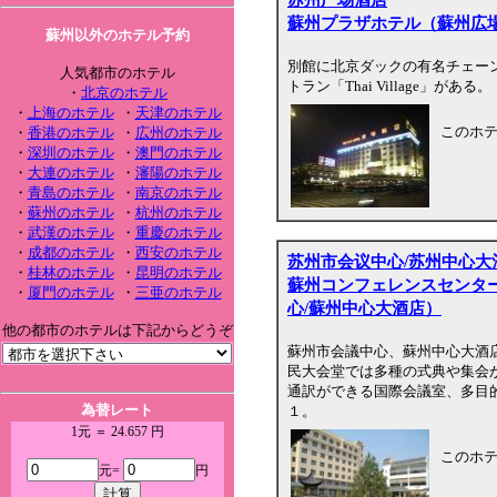
蘇州プラザホテル（蘇州広
蘇州以外のホテル予約
別館に北京ダックの有名チェー
人気都市のホテル
トラン「Thai Village」がある。
・
北京のホテル
・
上海のホテル
・
天津のホテル
このホ
・
香港のホテル
・
広州のホテル
・
深圳のホテル
・
澳門のホテル
・
大連のホテル
・
瀋陽のホテル
・
青島のホテル
・
南京のホテル
・
蘇州のホテル
・
杭州のホテル
・
武漢のホテル
・
重慶のホテル
・
成都のホテル
・
西安のホテル
苏州市会议中心/苏州中心大
・
桂林のホテル
・
昆明のホテル
蘇州コンフェレンスセンタ
・
厦門のホテル
・
三亜のホテル
心/蘇州中心大酒店）
他の都市のホテルは下記からどうぞ
蘇州市会議中心、蘇州中心大酒
民大会堂では多種の式典や集会
通訳ができる国際会議室、多目
為替レート
１。
1元 ＝ 24.657 円
このホ
元=
円