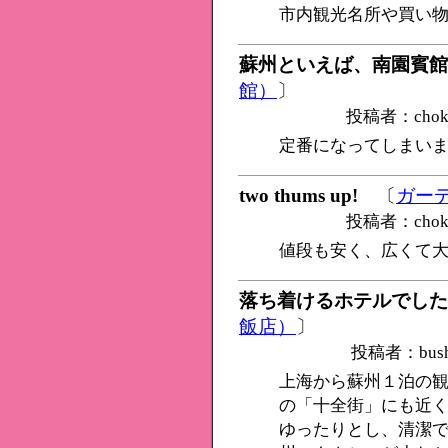
市内観光名所や買い
蘇州といえば、南園賓館
館）
〕
投稿者：cho
定番になってしまい
two thums up!
〔
ガー
投稿者：cho
値段も安く、広くて
落ち着けるホテルでした
飯店）
〕
投稿者：bus
上海から蘇州１泊の
の「十全街」にも近
ゆったりとし、清潔