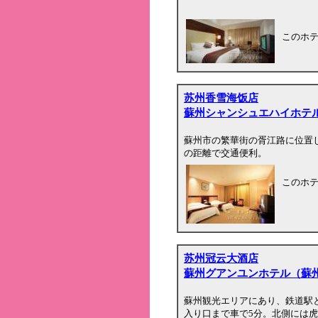
このホ
苏州香雪海饭店
蘇州シャンシュエハイホテ
蘇州市の繁華街の胥江路に位置
の距離で交通便利。
このホ
苏州冠云大酒店
蘇州グアンユンホテル（蘇
蘇州観光エリアにあり、鉄道駅
入り口まで車で5分。北側には虎