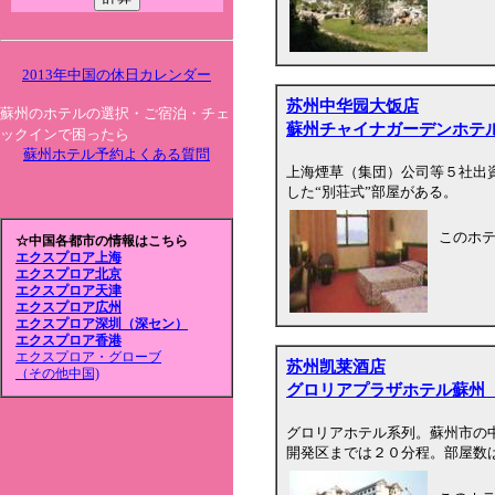
2013年中国の休日カレンダー
苏州中华园大饭店
蘇州のホテルの選択・ご宿泊・チェ
蘇州チャイナガーデンホテ
ックインで困ったら
蘇州ホテル予約よくある質問
上海煙草（集団）公司等５社出資
した“別荘式”部屋がある。
このホ
☆中国各都市の情報はこちら
エクスプロア上海
エクスプロア北京
エクスプロア天津
エクスプロア広州
エクスプロア深圳（深セン）
エクスプロア香港
エクスプロア・グローブ
苏州凯莱酒店
（その他中国)
グロリアプラザホテル蘇州
グロリアホテル系列。蘇州市の
開発区までは２０分程。部屋数