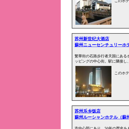
このホ
苏州新世纪大酒店
蘇州ニューセンチュリーホ
繁華街の石路歩行者天国にある
ッピングの中心街。駅に隣接し、
このホ
苏州乐乡饭店
蘇州ルーシャンホテル（蘇
市中心部にあり、50年の歴史を