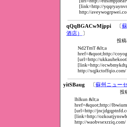
[url=http://edslmpjdea
[link=http://yqqryaynv
http://aveywogrpwei.c
qQqBGACwMjppi
〔
酒店）
〕
投稿
Nd2TmT &lt;a
href=&quot;http://coyo
[url=http://ukkauhekoot
[link=http://ecwbmykd
http://xqjkctoffqio.com/
yitSBaug
〔
蘇州ニュー
投
lhlkun &lt;a
href=&quot;http://lbwi
[url=http://jncjdgqptnfd.
[link=http://ozkoatjynsw
http://waobvsexrziq.com/