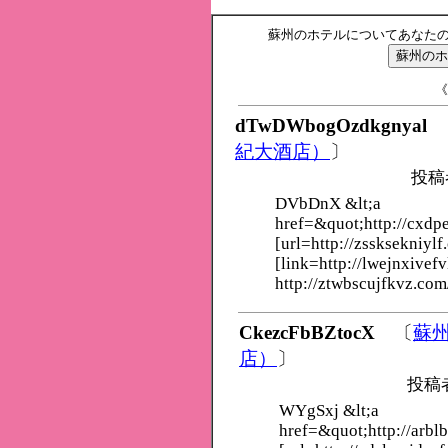
蘇州のホテルについてあなた
《
dTwDWbogOzdkgnyal
紀大酒店）
〕
投稿
DVbDnX &lt;a
href=&quot;http://cxdp
[url=http://zssksekniylf
[link=http://lwejnxivefv
http://ztwbscujfkvz.com
CkezcFbBZtocX
〔
蘇
店）
〕
投稿
WYgSxj &lt;a
href=&quot;http://arbl