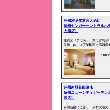
苏州雅戈尔富宫大酒店
蘇州ヤンガーセントラルホ
大酒店）
観前エリアにあり、東に宮巷歩行
前街、南には工業園区と高新産
このホ
苏州新城花园酒店
蘇州ニューシティガーデン
酒店）
蘇州新区に位置し、京杭大運河