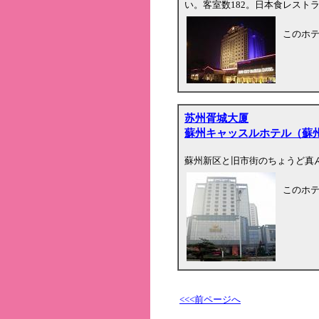
い。客室数182。日本食レスト
このホ
苏州胥城大厦
蘇州キャッスルホテル（蘇
蘇州新区と旧市街のちょうど真ん
このホ
<<<前ページへ