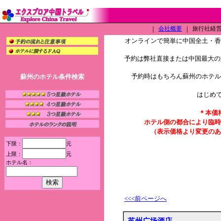
｜
会社概要
｜
旅行社経営許
オンラインで簡単に中国全土・
予約は弊社直接または中国最大の旅
予約時はもちろん蘇州のホテル
蘇州のホテル条件検索
はじめ
＊本価
ホテル側の都合により臨時
（表示価格より変更のあ
下限：
元
上限：
元
ホテル名：
<<<前ページへ
苏州广场酒店