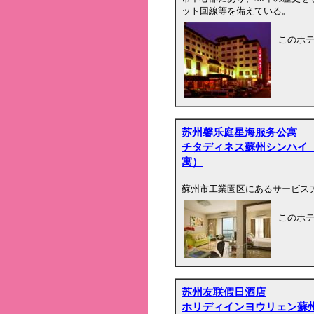
ット回線等を備えている。
このホ
苏州馨乐庭星海服务公寓
チタディネス蘇州シンハイ
寓）
蘇州市工業園区にあるサービス
このホ
苏州友联假日酒店
ホリディインヨウリェン蘇