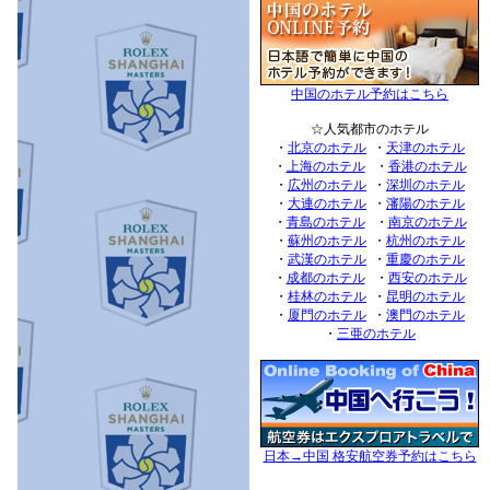
中国のホテル予約はこちら
☆人気都市のホテル
・
北京のホテル
・
天津のホテル
・
上海のホテル
・
香港のホテル
・
広州のホテル
・
深圳のホテル
・
大連のホテル
・
瀋陽のホテル
・
青島のホテル
・
南京のホテル
・
蘇州のホテル
・
杭州のホテル
・
武漢のホテル
・
重慶のホテル
・
成都のホテル
・
西安のホテル
・
桂林のホテル
・
昆明のホテル
・
厦門のホテル
・
澳門のホテル
・
三亜のホテル
日本→中国 格安航空券予約はこちら