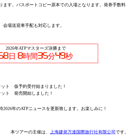
ります。パスポートコピー原本での入場となります。発券手数料
、会場送迎車手配も対応します。
2026年ATPマスターズ決勝まで
日
時間
分
秒
6年のチケット 仮予約受付始まりました！
年のチケット 発売開始しました！
2026年のATPニュースを更新致します。お楽しみに！
本ツアーの主催は、
上海建発万達国際旅行社有限公司
です。