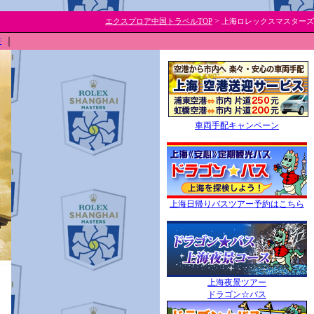
>
エクスプロア中国トラベルTOP
上海ロレックスマスターズ
書
｜
車両手配キャンペーン
上海日帰りバスツアー予約はこちら
上海夜景ツアー
ドラゴン☆バス