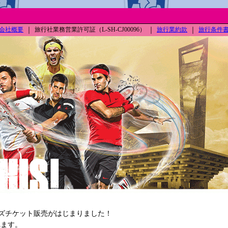
会社概要
｜
旅行社業務営業許可証（L-SH-CJ00096）
｜
旅行業約款
｜
旅行条件
ーズチケット販売がはじまりました！
されます。