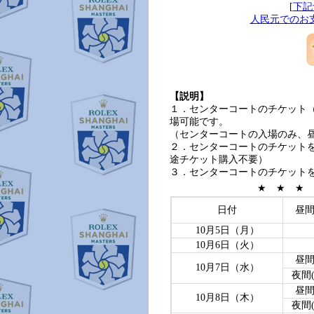
[
下記
人民元でのお
【説明】
１．センターコートのチケット
場可能です。
（センターコートの入場のみ、
２．センターコートのチケットを
途チケット購入不要）
３．センターコートのチケット
★ ★ ★
日付
昼間
10月5日（月）
10月6日（火）
昼間(
10月7日（水）
夜間(N
昼間(
10月8日（木）
夜間(N