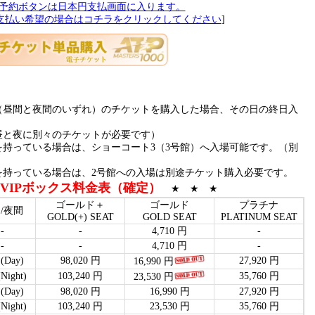
予約ボタンは日本円支払画面に入ります。
支払い希望の場合はコチラをクリックしてください
]
（昼間と夜間のいずれ）のチケットを購入した場合、その日の終日入
昼と夜に別々のチケットが必要です）
持っている場合は、ショーコート3（3号館）へ入場可能です。（別
を持っている場合は、2号館への入場は別途チケット購入必要です。
VIP
ボックス料金表（確定）
★ ★ ★
ゴールド＋
ゴールド
プラチナ
/夜間
GOLD(+) SEAT
GOLD SEAT
PLATINUM SEAT
-
-
4,710 円
-
-
-
4,710 円
-
Day)
98,020 円
27,920 円
16,990 円
ight)
103,240 円
35,760 円
23,530 円
Day)
98,020 円
16,990 円
27,920 円
ight)
103,240 円
23,530 円
35,760 円