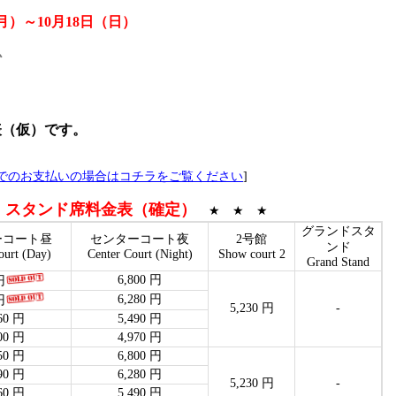
（月）～10月18日（日）
心
表（仮）です。
でのお支払いの場合はコチラをご覧ください
]
スタンド席料金表（確定）
★
★ ★ ★
グランドスタ
ーコート昼
センターコート夜
2号館
ンド
ourt (Day)
Center Court (Night)
Show court 2
Grand Stand
6,800 円
円
6,280 円
円
5,230 円
-
60 円
5,490 円
00 円
4,970 円
50 円
6,800 円
90 円
6,280 円
5,230 円
-
60 円
5,490 円