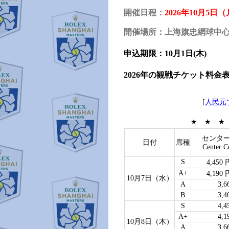
開催日程：
2026年10月5日
開催場所：上海旗忠網球中
申込期限：10月1日(木)
2026年の観戦チケット料金
[
人民元
★ ★ 
センタ
日付
席種
Center C
S
4,450 
A+
4,190 
10月7日（水）
A
3,6
B
3,4
S
4,4
A+
4,1
10月8日（木）
A
3,6