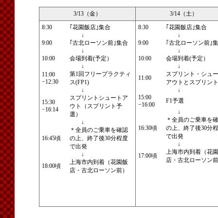
3/13（金）
3/14（土）
8:30
｢花園飯店｣集合
8:30
｢花園飯店｣集合
↓
↓
9:00
｢古北ローソン前｣集合
9:00
｢古北ローソン前｣
↓
↓
10:00
会場到着(予定）
10:00
会場到着(予定）
↓
↓
第1回フリープラクティ
スプリント・シュ
11:00
11:00
−12:30
ス(FP1)
アウトとスプリン
↓
↓
15:00
スプリントシュートア
F1予選
15:30
−16:00
ウト（スプリント予
−16:14
↓
選）
＊全員のご乗車を
↓
16:30頃
の上、終了後30分
＊全員のご乗車を確認
で出発
16:45頃
の上、終了後30分程度
↓
で出発
上海市内到着（花
↓
17:00頃
店・古北ローソン
上海市内到着（花園飯
18:00頃
店・古北ローソン前）