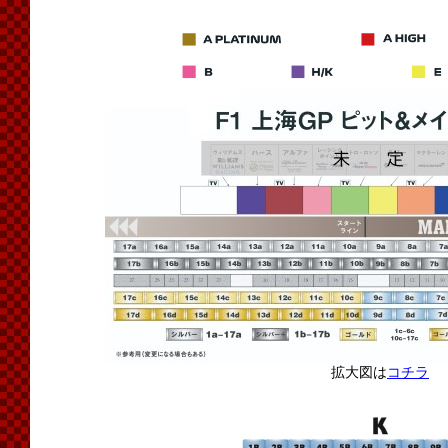
拡大図は
コチラ