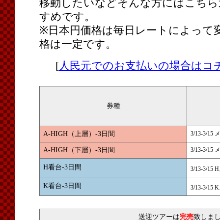
移動したいなどそんな方にはこちら
すめです。
※日本円価格は毎日レートによって
格は一定です。
[
人民元でのお支払いの場合はコ
券種
A-HIGH（上層）-3日間
3/13-3/
A-HIGH（下層）-3日間
3/13-3/
H看台-3日間
3/13-3/1
K看台-3日間
3/13-3/1
送迎ツアーは
完売
致しま