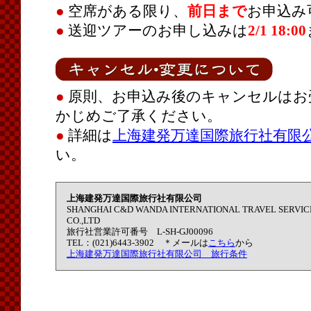
●
空席がある限り、
前日まで
お申込み
●
送迎ツアーのお申し込みは
2/1 18:00
●
原則、お申込み後のキャンセルはお
かじめご了承ください。
●
詳細は
上海建発万達国際旅行社有限公
い。
上海建発万達国際旅行社有限公司
SHANGHAI C&D WANDA INTERNATIONAL TRAVEL SERVIC
CO.,LTD
旅行社営業許可番号 L-SH-GJ00096
TEL：(021)6443-3902 ＊メールは
こちら
から
上海建発万達国際旅行社有限公司 旅行条件