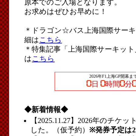
原本でのご入場となります。
お求めはぜひお早めに！
＊ドラゴン☆バス上海国際サー
細は
こちら
＊特集記事「上海国際サーキット
は
こちら
2026年F1上海GP開幕ま
日
時間
分
◆新着情報◆
【2025.11.27】2026年の
した。（仮予約）
※発券予定は2