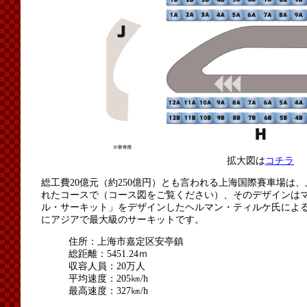
拡大図は
コチラ
総工費20億元（約250億円）とも言われる上海国際賽車場は
れたコースで（コース図をご覧ください）、そのデザインは
ル・サーキット」をデザインしたヘルマン・ティルケ氏による
にアジアで最大級のサーキットです。
住所：上海市嘉定区安亭鎮
総距離：5451.24ｍ
収容人員：20万人
平均速度：205㎞/h
最高速度：327㎞/h