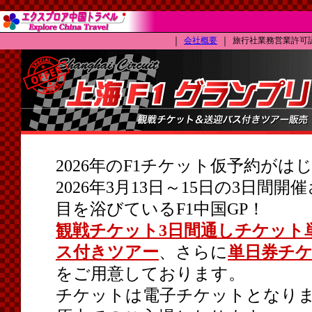
｜
会社概要
｜
旅行社業務営業許可証（L
2026年のF1チケット仮予約がは
2026年3月13日～15日の3日間
目を浴びているF1中国GP！
観戦チケット3日間通しチケット
ス付きツアー
、さらに
単日券チ
をご用意しております。
チケットは電子チケットとなり