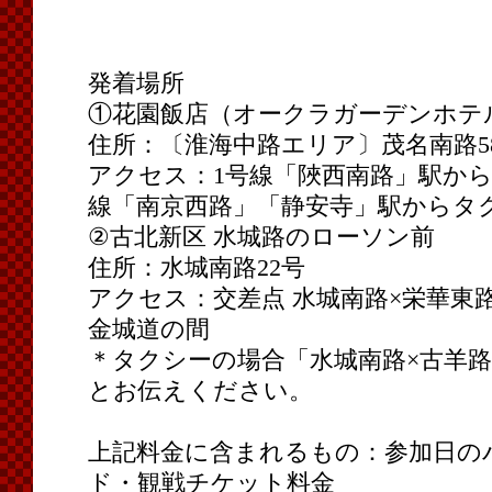
発着場所
①花園飯店（オークラガーデンホテ
住所：〔淮海中路エリア〕茂名南路5
アクセス：1号線「陜西南路」駅から
線「南京西路」「静安寺」駅からタ
②古北新区 水城路のローソン前
住所：水城南路22号
アクセス：交差点 水城南路×栄華東路
金城道の間
＊タクシーの場合「水城南路×古羊路
とお伝えください。
上記料金に含まれるもの：参加日の
ド・観戦チケット料金