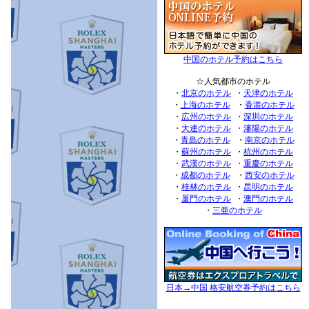
中国のホテル予約はこちら
☆人気都市のホテル
・
北京のホテル
・
天津のホテル
・
上海のホテル
・
香港のホテル
・
広州のホテル
・
深圳のホテル
・
大連のホテル
・
瀋陽のホテル
・
青島のホテル
・
南京のホテル
・
蘇州のホテル
・
杭州のホテル
・
武漢のホテル
・
重慶のホテル
・
成都のホテル
・
西安のホテル
・
桂林のホテル
・
昆明のホテル
・
厦門のホテル
・
澳門のホテル
・
三亜のホテル
日本→中国 格安航空券予約はこちら