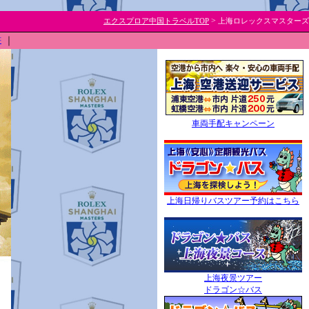
>
エクスプロア中国トラベルTOP
上海ロレックスマスターズ
書
｜
車両手配キャンペーン
上海日帰りバスツアー予約はこちら
上海夜景ツアー
ドラゴン☆バス