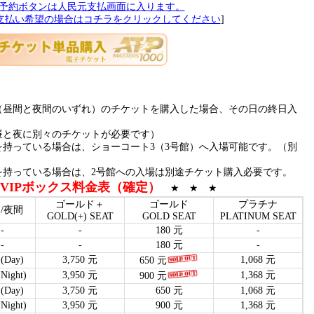
予約ボタンは人民元支払画面に入ります。
支払い希望の場合はコチラをクリックしてください
]
（昼間と夜間のいずれ）のチケットを購入した場合、その日の終日入
昼と夜に別々のチケットが必要です）
持っている場合は、ショーコート3（3号館）へ入場可能です。（別
を持っている場合は、2号館への入場は別途チケット購入必要です。
VIP
ボックス料金表（確定）
★ ★ ★
ゴールド＋
ゴールド
プラチナ
/夜間
GOLD(+) SEAT
GOLD SEAT
PLATINUM SEAT
-
-
180 元
-
-
-
180 元
-
Day)
3,750 元
1,068 元
650 元
ight)
3,950 元
1,368 元
900 元
Day)
3,750 元
650 元
1,068 元
ight)
3,950 元
900 元
1,368 元