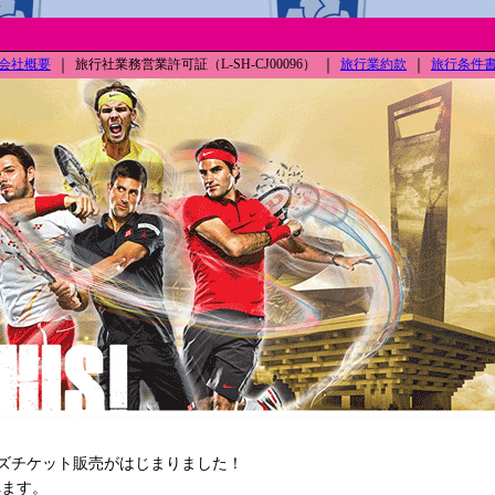
会社概要
｜
旅行社業務営業許可証（L-SH-CJ00096）
｜
旅行業約款
｜
旅行条件
ーズチケット販売がはじまりました！
されます。