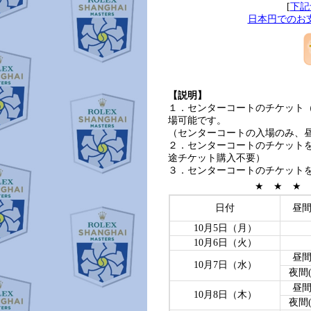
[
下記
日本円でのお
【説明】
１．センターコートのチケット
場可能です。
（センターコートの入場のみ、
２．センターコートのチケットを
途チケット購入不要）
３．センターコートのチケット
★ ★ ★
日付
昼間
10月5日（月）
10月6日（火）
昼間(
10月7日（水）
夜間(N
昼間(
10月8日（木）
夜間(N