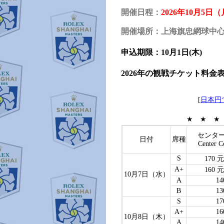
開催日程：
2026年10月5日
開催場所：上海旗忠網球中
申込期限：10月1日(木)
2026年の観戦チケット料金
[
日本円
★ ★ 
センタ
日付
席種
Center C
S
170 元
A+
160 元
10月7日（水）
A
14
B
13
S
17
A+
16
10月8日（木）
A
14