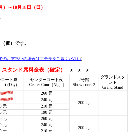
（月）～10月18日（日）
心
表（仮）です。
でのお支払いの場合はコチラをご覧ください
]
スタンド席料金表（確定）
★
★ ★ ★
グランドスタ
ーコート昼
センターコート夜
2号館
ンド
ourt (Day)
Center Court (Night)
Show court 2
Grand Stand
260 元
240 元
200 元
-
0 元
210 元
0 元
190 元
0 元
260 元
0 元
240 元
200 元
-
0 元
210 元